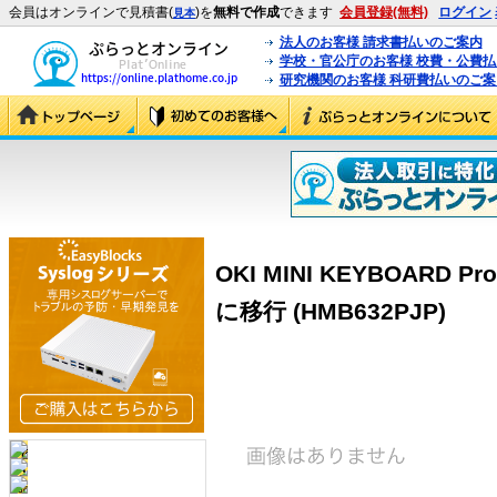
会員はオンラインで見積書(
)を
無料で作成
できます
会員登録(無料)
ログイン
見本
法人のお客様 請求書払いのご案内
学校・官公庁のお客様 校費・公費
研究機関のお客様 科研費払いのご案
OKI MINI KEYBOARD P
に移行 (HMB632PJP)