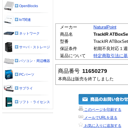
OpenBlocks
IoT関連
メーカー
NaturalPoint
ネットワーク
商品名
TrackIR ATB
型番
TrackIR ATBoxSet
サーバ・ストレージ
保証条件
初期不良対応１週
返品について
特定商取引法に基
パソコン・周辺機器
商品番号
11650279
PCパーツ
本商品は販売を終了しました
サプライ
ソフト・ライセンス
このページを印刷する
メールでURLを送る
お気に入りに追加する