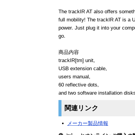
The trackIR AT also offers somethi
full mobility! The trackIR AT is a
power. Just plug it into your comp
go.
商品内容
trackIR[tm] unit,
USB extension cable,
users manual,
60 reflective dots,
and two software installation disk
関連リンク
メーカー製品情報