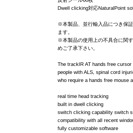
反射シール60枚
Dwell clicking対応NaturalPoint so
※本製品、並行輸入品につき保
ます。
※本製品の使用上の不具合に関
めご了承下さい。
The trackIR AT hands free cursor 
people with ALS, spinal cord injuri
who require a hands free mouse al
real time head tracking
built in dwell clicking
switch clicking capability switch 
compatibility with all recent wind
fully customizable software