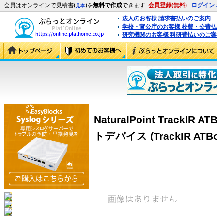
会員はオンラインで見積書(
)を
無料で作成
できます
会員登録(無料)
ログイン
見本
法人のお客様 請求書払いのご案内
学校・官公庁のお客様 校費・公費
研究機関のお客様 科研費払いのご案
NaturalPoint TrackI
トデバイス (TrackIR ATBo