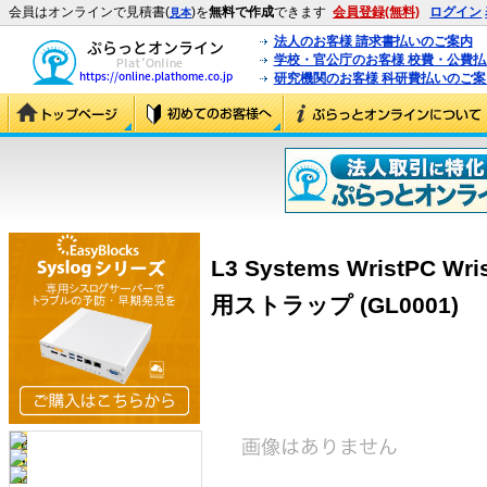
会員はオンラインで見積書(
)を
無料で作成
できます
会員登録(無料)
ログイン
見本
法人のお客様 請求書払いのご案内
学校・官公庁のお客様 校費・公費
研究機関のお客様 科研費払いのご案
L3 Systems WristPC Wr
用ストラップ (GL0001)