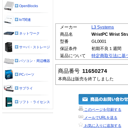
OpenBlocks
IoT関連
メーカー
L3 Systems
ネットワーク
商品名
WristPC Wrist
型番
GL0001
サーバ・ストレージ
保証条件
初期不良１週間
返品について
特定商取引法に基
パソコン・周辺機器
商品番号
11650274
PCパーツ
本商品は販売を終了しました
サプライ
ソフト・ライセンス
このページを印刷する
メールでURLを送る
お気に入りに追加する