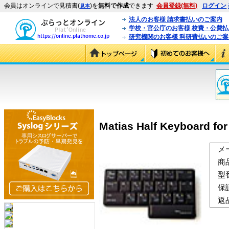
会員はオンラインで見積書(
)を
無料で作成
できます
会員登録(無料)
ログイン
見本
法人のお客様 請求書払いのご案内
学校・官公庁のお客様 校費・公費
研究機関のお客様 科研費払いのご案
Matias Half Keyboard
メ
商
型
保
返