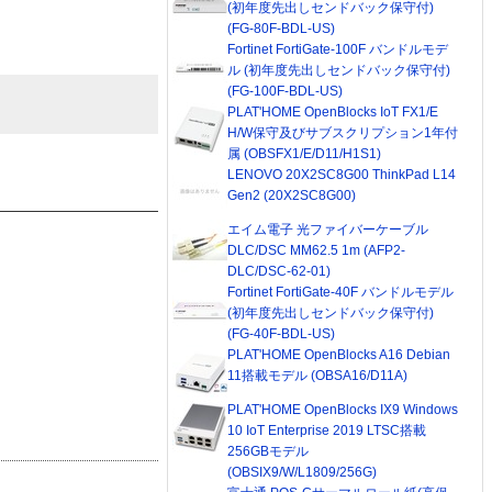
(初年度先出しセンドバック保守付)
(FG-80F-BDL-US)
Fortinet FortiGate-100F バンドルモデ
ル (初年度先出しセンドバック保守付)
(FG-100F-BDL-US)
PLAT'HOME OpenBlocks IoT FX1/E
H/W保守及びサブスクリプション1年付
属 (OBSFX1/E/D11/H1S1)
LENOVO 20X2SC8G00 ThinkPad L14
Gen2 (20X2SC8G00)
エイム電子 光ファイバーケーブル
DLC/DSC MM62.5 1m (AFP2-
DLC/DSC-62-01)
Fortinet FortiGate-40F バンドルモデル
(初年度先出しセンドバック保守付)
(FG-40F-BDL-US)
PLAT'HOME OpenBlocks A16 Debian
11搭載モデル (OBSA16/D11A)
PLAT'HOME OpenBlocks IX9 Windows
10 IoT Enterprise 2019 LTSC搭載
256GBモデル
(OBSIX9/W/L1809/256G)