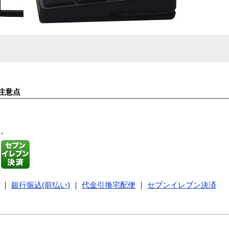
注意点
す。
｜
銀行振込(前払い)
｜
代金引換宅配便
｜
セブンイレブン決済