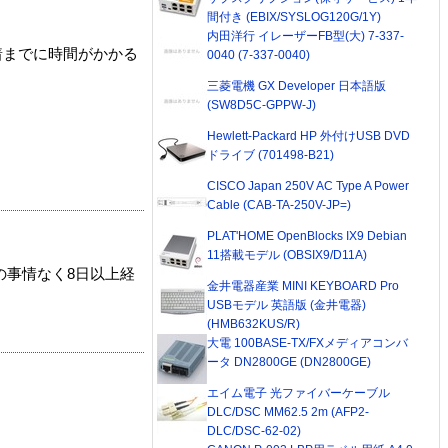
間付き (EBIX/SYSLOG120G/1Y)
内田洋行 イレーザーFB型(大) 7-337-
着までに時間がかかる
0040 (7-337-0040)
三菱電機 GX Developer 日本語版
(SW8D5C-GPPW-J)
Hewlett-Packard HP 外付けUSB DVD
ドライブ (701498-B21)
CISCO Japan 250V AC Type A Power
Cable (CAB-TA-250V-JP=)
PLAT'HOME OpenBlocks IX9 Debian
11搭載モデル (OBSIX9/D11A)
の事情なく8日以上経
金井電器産業 MINI KEYBOARD Pro
USBモデル 英語版 (金井電器)
(HMB632KUS/R)
大電 100BASE-TX/FXメディアコンバ
ータ DN2800GE (DN2800GE)
エイム電子 光ファイバーケーブル
DLC/DSC MM62.5 2m (AFP2-
DLC/DSC-62-02)