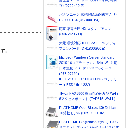
富士通 POS-Cサーマルロール紙(高保
存) (0722410-P)
パナソニック 感熱記録紙B4(6本入り)
UG-0001B4 (UG-0001B4)
応研 販売大臣 NX スタンドアロン
(OKN-423533)
大電 環境対応 1000BASE-T/X メディ
アコンバータ (DN1800SG2E)
ます。
Microsoft Windows Server Standard
2019 16コアライセンス 64bitWin対応
日本語版 5CAL付 DVDパッケージ
(P73-07691)
IDEC AUTO-ID SOLUTIONS バッテリ
ー BP-007 (BP-007)
TP-Link AX1800 壁面埋め込み型 Wi-Fi
6アクセスポイント (EAP615-WALL)
PLAT'HOME OpenBlocks IX9 Debian
10搭載モデル (OBSIX9/D10A)
PLAT'HOME EasyBlocks Syslog 120G
サブスクリプション(保守サービス) 1年