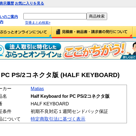
表示履歴
お気に入りを見る
払いのご案内
内
型番まとめ検索»
 for PC PS/2コネクタ版 (HALF KEYBOARD)
ーカー
Matias
品名
Half Keyboard for PC PS/2コネクタ版
番
HALF KEYBOARD
証条件
初期不良対応１週間センドバック保証
品について
特定商取引法に基づく表示