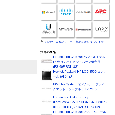
その他、多数のメーカー商品を取り扱ってます
注目の商品
Fortinet FortiGate-60Fバンドルモデル
(初年度先出しセンドバック保守付)
(FG-60F-BDL-US)
Hewlett-Packard HP LCD 8500 コンソ
ール (AF642A)
IBM Flex System コンソール・ブレイ
クアウト・ケーブル (81Y5286)
Fortinet Rack Mount Tray
(FortiGate40F/50E/60E/60F/61F/80E/8
0F/FS-108E) (SP-RACKTRAY-02)
Fortinet FortiGate-80F バンドルモデル