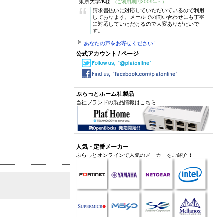
東京大学/K様
(ご利用期間2009年～)
“
請求書払いに対応していただいているので利用
しております。メールでの問い合わせにも丁寧
に対応していただけるので大変ありがたいで
す。
あなたの声をお寄せください!
公式アカウント / ページ
ぷらっとホーム社製品
当社ブランドの製品情報はこちら
人気・定番メーカー
ぷらっとオンラインで人気のメーカーをご紹介！