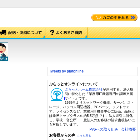
Tweets by platonline
ぷらっとオンラインについて
ぷらっとホーム株式会社
が運用する、法人取
引に特化した「業務用IT機器専門の調達支援
サイト」です。
1999年よりネットワーク機器、サーバ、スト
レージ、パソコン周辺機器、PCパーツ、ソフトウェ
ア、ライセンスなど、業務用IT機器中心に販売。品揃え
は業界トップクラスの約5.5万点です。法人取引に特化
し、学校・官公庁・一般法人のお客様の請求書後払いに
も対応しています。
IPv6への取り組み
会社概要
お客様からの声
もっと見る