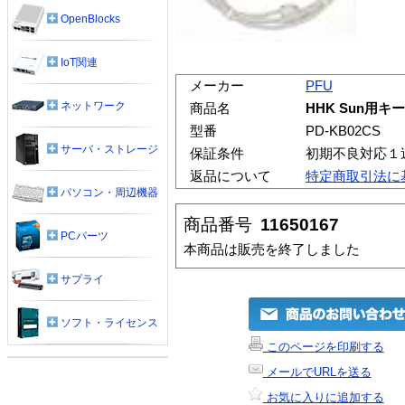
OpenBlocks
IoT関連
メーカー
PFU
ネットワーク
商品名
HHK Sun用キ
型番
PD-KB02CS
サーバ・ストレージ
保証条件
初期不良対応１
返品について
特定商取引法に
パソコン・周辺機器
商品番号
11650167
PCパーツ
本商品は販売を終了しました
サプライ
ソフト・ライセンス
このページを印刷する
メールでURLを送る
お気に入りに追加する