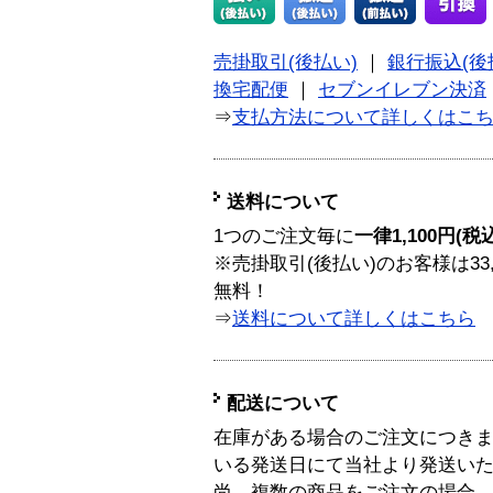
売掛取引(後払い)
｜
銀行振込(後
換宅配便
｜
セブンイレブン決済
⇒
支払方法について詳しくはこ
送料について
1つのご注文毎に
一律1,100円(税
※売掛取引(後払い)のお客様は33
無料！
⇒
送料について詳しくはこちら
配送について
在庫がある場合のご注文につき
いる発送日にて当社より発送い
尚、複数の商品をご注文の場合