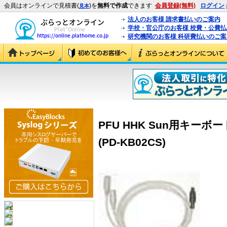
会員はオンラインで見積書(
)を
無料で作成
できます
会員登録(無料)
ログイン
見本
法人のお客様 請求書払いのご案内
学校・官公庁のお客様 校費・公費
研究機関のお客様 科研費払いのご案
PFU HHK Sun用キーボー
(PD-KB02CS)