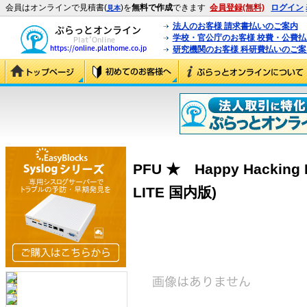
会員はオンラインで見積書(
)を
無料で作成
できます
会員登録(無料)
ログイン
見本
法人のお客様 請求書払いのご案内
学校・官公庁のお客様 校費・公費
研究機関のお客様 科研費払いのご案
PFU ★ Happy Hacking 
LITE 国内版)