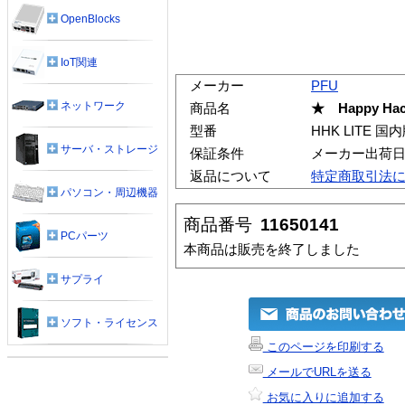
OpenBlocks
IoT関連
メーカー
PFU
ネットワーク
商品名
★ Happy Hac
型番
HHK LITE 国
サーバ・ストレージ
保証条件
メーカー出荷日
返品について
特定商取引法
パソコン・周辺機器
商品番号
11650141
PCパーツ
本商品は販売を終了しました
サプライ
ソフト・ライセンス
このページを印刷する
メールでURLを送る
お気に入りに追加する