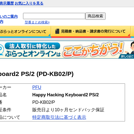
表示履歴
お気に入りを見る
払いのご案内
内
型番まとめ検索»
oard2 PS/2 (PD-KB02/P)
ーカー
PFU
品名
Happy Hacking Keyboard2 PS/2
番
PD-KB02/P
証条件
販売日より10ヶ月センドバック保証
品について
特定商取引法に基づく表示