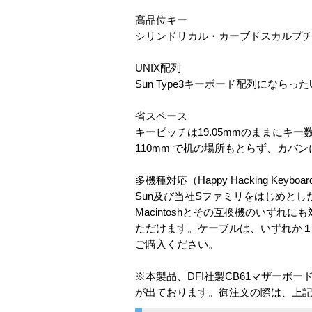
高品位キー
シリンドリカル・カーブドスカルプチ
UNIX配列
Sun Type3キーボード配列になら
省スペース
キーピッチは19.05mmのままにキー
110mm で机の場所もとらず、カバ
多機種対応（Happy Hacking Keybo
Sun及び当社Sファミリをはじめとした
Macintoshとその互換機のいず
ただけます。ケーブルは、いずれか
ご購入ください。
※本製品、DFI社製CB61マザーボ
が出ております。御注文の際は、上