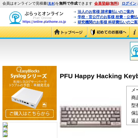
会員はオンラインで見積書(
)を
無料で作成
できます
会員登録(無料)
ログイン
見本
法人のお客様 請求書払いのご案内
学校・官公庁のお客様 校費・公費
研究機関のお客様 科研費払いのご案
PFU Happy Hacking Keyb
メ
商
型
保
返