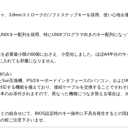
ャ、3.8mmストロークのソフトスナップキーを採用、使い心地を
ったUNIXキー配列を採用、特にUNIXプログラマ向きのキー配列にな
数を必要最小限の60個におさえ、小型化しました。ほぼA4半分のサイズ
ンに入れても邪魔になりません。
ardのみ）
Sun互換機、PS/2キーボードインタフェースのパソコン、およびApp
れにも対応する機能を備えており、接続ケーブルを交換することでそれ
１本のみ添付されますので、異なった機種につなぎ替える場合は、
ードとの組合せにて、BIOS設定時のキー操作に不具合発生するとの現
記の程ご注意下さいませ。