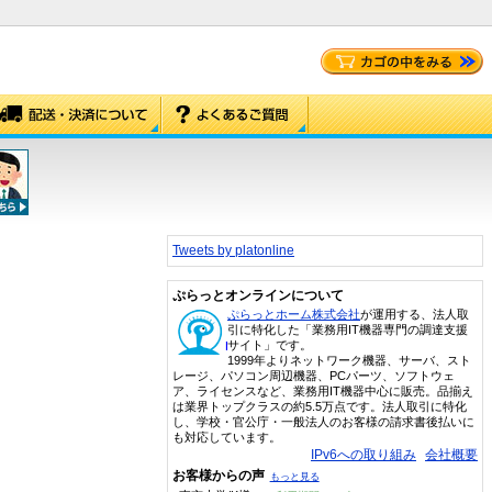
Tweets by platonline
ぷらっとオンラインについて
ぷらっとホーム株式会社
が運用する、法人取
引に特化した「業務用IT機器専門の調達支援
サイト」です。
1999年よりネットワーク機器、サーバ、スト
レージ、パソコン周辺機器、PCパーツ、ソフトウェ
ア、ライセンスなど、業務用IT機器中心に販売。品揃え
は業界トップクラスの約5.5万点です。法人取引に特化
し、学校・官公庁・一般法人のお客様の請求書後払いに
も対応しています。
IPv6への取り組み
会社概要
お客様からの声
もっと見る