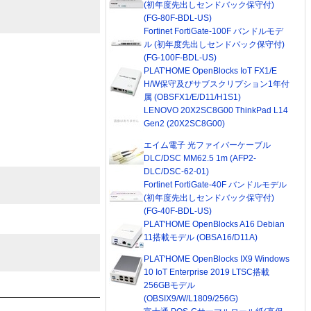
(初年度先出しセンドバック保守付)
(FG-80F-BDL-US)
Fortinet FortiGate-100F バンドルモデ
ル (初年度先出しセンドバック保守付)
(FG-100F-BDL-US)
PLAT'HOME OpenBlocks IoT FX1/E
H/W保守及びサブスクリプション1年付
属 (OBSFX1/E/D11/H1S1)
LENOVO 20X2SC8G00 ThinkPad L14
Gen2 (20X2SC8G00)
エイム電子 光ファイバーケーブル
DLC/DSC MM62.5 1m (AFP2-
DLC/DSC-62-01)
Fortinet FortiGate-40F バンドルモデル
(初年度先出しセンドバック保守付)
(FG-40F-BDL-US)
PLAT'HOME OpenBlocks A16 Debian
11搭載モデル (OBSA16/D11A)
PLAT'HOME OpenBlocks IX9 Windows
10 IoT Enterprise 2019 LTSC搭載
256GBモデル
(OBSIX9/W/L1809/256G)