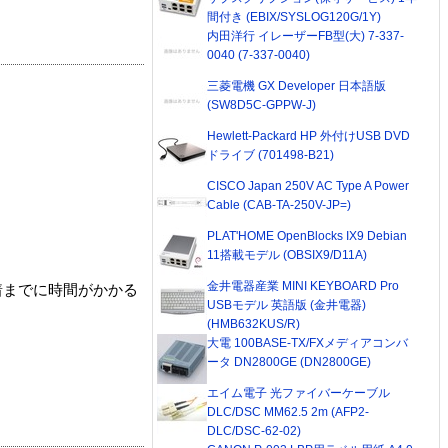
間付き (EBIX/SYSLOG120G/1Y)
内田洋行 イレーザーFB型(大) 7-337-
0040 (7-337-0040)
三菱電機 GX Developer 日本語版
(SW8D5C-GPPW-J)
Hewlett-Packard HP 外付けUSB DVD
ドライブ (701498-B21)
CISCO Japan 250V AC Type A Power
Cable (CAB-TA-250V-JP=)
PLAT'HOME OpenBlocks IX9 Debian
11搭載モデル (OBSIX9/D11A)
金井電器産業 MINI KEYBOARD Pro
着までに時間がかかる
USBモデル 英語版 (金井電器)
(HMB632KUS/R)
大電 100BASE-TX/FXメディアコンバ
ータ DN2800GE (DN2800GE)
エイム電子 光ファイバーケーブル
DLC/DSC MM62.5 2m (AFP2-
DLC/DSC-62-02)