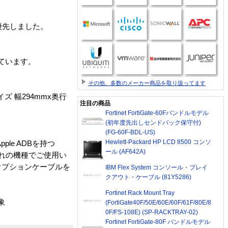
優先しました。
っています。
その他、多数のメーカー商品を取り扱ってます
 幅294mmx奥行
注目の商品
Fortinet FortiGate-60Fバンドルモデル
(初年度先出しセンドバック保守付)
(FG-60F-BDL-US)
Hewlett-Packard HP LCD 8500 コンソ
le ADBを持つ
ール (AF642A)
ぞれの機種でご使用い
オプションケーブルを
IBM Flex System コンソール・ブレイ
クアウト・ケーブル (81Y5286)
Fortinet Rack Mount Tray
象
(FortiGate40F/50E/60E/60F/61F/80E/8
0F/FS-108E) (SP-RACKTRAY-02)
Fortinet FortiGate-80F バンドルモデル