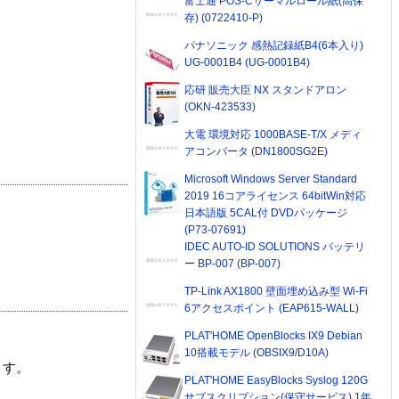
富士通 POS-Cサーマルロール紙(高保
存) (0722410-P)
パナソニック 感熱記録紙B4(6本入り)
UG-0001B4 (UG-0001B4)
応研 販売大臣 NX スタンドアロン
(OKN-423533)
大電 環境対応 1000BASE-T/X メディ
アコンバータ (DN1800SG2E)
Microsoft Windows Server Standard
2019 16コアライセンス 64bitWin対応
日本語版 5CAL付 DVDパッケージ
(P73-07691)
IDEC AUTO-ID SOLUTIONS バッテリ
ー BP-007 (BP-007)
TP-Link AX1800 壁面埋め込み型 Wi-Fi
6アクセスポイント (EAP615-WALL)
PLAT'HOME OpenBlocks IX9 Debian
10搭載モデル (OBSIX9/D10A)
ます。
PLAT'HOME EasyBlocks Syslog 120G
サブスクリプション(保守サービス) 1年