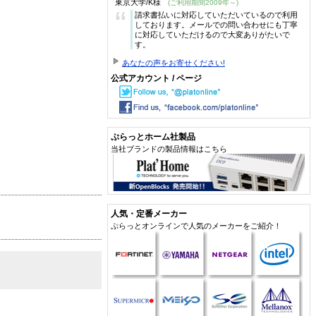
東京大学/K様
(ご利用期間2009年～)
“
請求書払いに対応していただいているので利用
しております。メールでの問い合わせにも丁寧
に対応していただけるので大変ありがたいで
す。
あなたの声をお寄せください!
公式アカウント / ページ
ぷらっとホーム社製品
当社ブランドの製品情報はこちら
人気・定番メーカー
ぷらっとオンラインで人気のメーカーをご紹介！