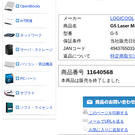
OpenBlocks
メーカー
LOGICOOL
IoT関連
商品名
G5 Laser M
型番
G-5
ネットワーク
保証条件
当社販売日
JANコード
4943765031
サーバ・ストレージ
返品について
特定商取引
パソコン・周辺機器
商品番号
11640568
PCパーツ
本商品は販売を終了しました
サプライ
ソフト・ライセンス
このページを印刷する
メールでURLを送る
お気に入りに追加する