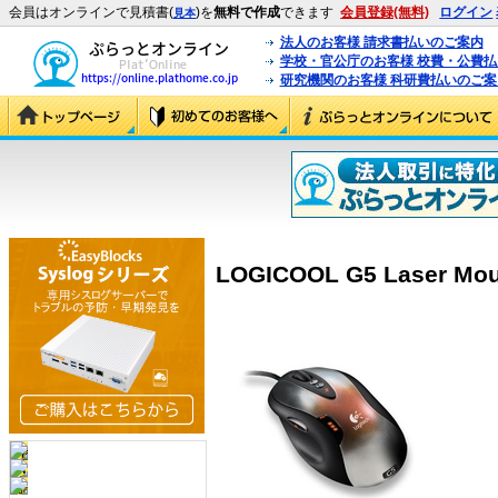
会員はオンラインで見積書(
)を
無料で作成
できます
会員登録(無料)
ログイン
見本
法人のお客様 請求書払いのご案内
学校・官公庁のお客様 校費・公費
研究機関のお客様 科研費払いのご案
LOGICOOL G5 Laser Mou