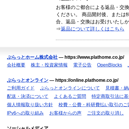
お客様のご都合による返品・交
ください。 商品開封後、または
合、返品・交換はお受けいたし
⇒
返品について詳しくはこちら
ぷらっとホーム株式会社
—
https://www.plathome.co.jp/
会社概要
株主・投資家情報
電子公告
OpenBlocks
ぷらっとオンライン
—
https://online.plathome.co.jp/
ご利用ガイド
ぷらっとオンラインについて
見積書・納
配送・決済について
よくあるご質問
特定商取引法に基
個人情報取り扱い方針
校費・公費・科研費払い取引のご
IPv6への取り組み
お客様からの声
ご注文の取り消し
ソーシャルメディア