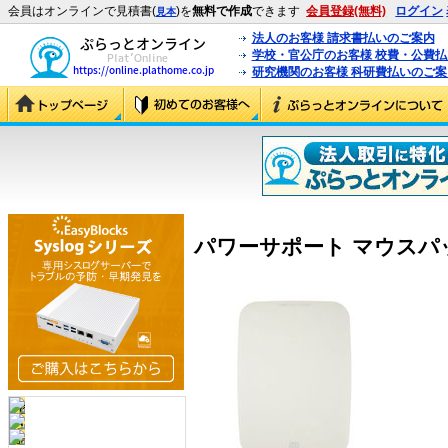
会員はオンラインで見積書(
)を
無料で作成
できます
会員登録(無料)
ログイン
見本
法人のお客様 請求書払いのご案内
学校・官公庁のお客様 校費・公費
研究機関のお客様 科研費払いのご案
パワーサポート マウスパッド 