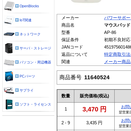
OpenBlocks
メーカー
パワーサポー
IoT関連
商品名
マウスパッド 
型番
AP-86
ネットワーク
保証条件
初期不良対応
JANコード
45197560148
サーバ・ストレージ
返品について
特定商取引法
関連
メーカー商品
パソコン・周辺機器
商品番号
11640524
PCパーツ
サプライ
数量
販売価格
(税込)
ソフト・ライセンス
お問
3,470
円
1
翌営業
お問
2 - 9
3,435
円
翌営業