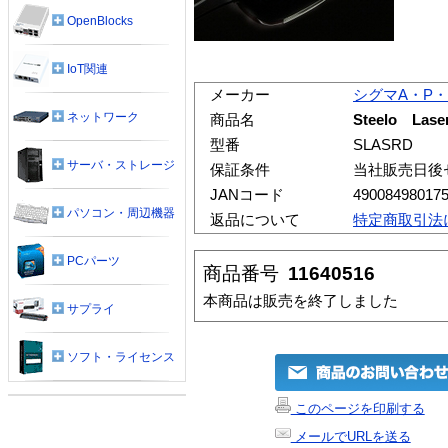
OpenBlocks
IoT関連
メーカー
シグマA・P
ネットワーク
商品名
Steelo L
型番
SLASRD
サーバ・ストレージ
保証条件
当社販売日後
JANコード
49008498017
パソコン・周辺機器
返品について
特定商取引法
PCパーツ
商品番号
11640516
本商品は販売を終了しました
サプライ
ソフト・ライセンス
このページを印刷する
メールでURLを送る