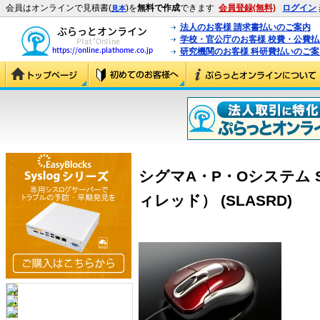
会員はオンラインで見積書(
)を
無料で作成
できます
会員登録(無料)
ログイン
見本
法人のお客様 請求書払いのご案内
学校・官公庁のお客様 校費・公費
研究機関のお客様 科研費払いのご案
シグマA・P・Oシステム St
ィレッド） (SLASRD)