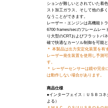
ションが難しいとされていた着
スト加工ガラス、そして他の多
なうことができます。
レーザー・エンジンは高機能ト
6700 frames/secのフレーム
り大型のCRTおよびフラットパ
確で快適なカーソル制御を可能
＊ 本製品は出力安定化装置を有す
レーザー発生装置を使用し予測
す。
＊ レーザーセンサーは鏡や完全
は動作しない場合があります。
商品仕様
●インターフェイス：ＵＳＢコネク
よる）
＊ＭＡＣ ＯＳはＵＳＢのみの