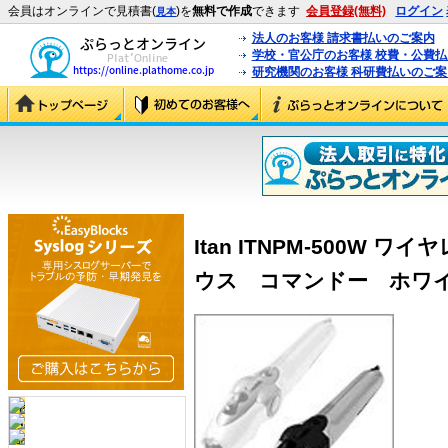
会員はオンラインで見積書(
)を
無料で作成
できます
会員登録(無料)
ログイン
見本
法人のお客様 請求書払いのご案内
学校・官公庁のお客様 校費・公費
研究機関のお客様 科研費払いのご案
Itan ITNPM-500W
ウス コマンドー ホワイト (