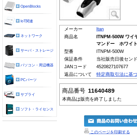
OpenBlocks
IoT関連
メーカー
Itan
ネットワーク
商品名
ITNPM-500W
マンドー ホワイ
サーバ・ストレージ
型番
ITNPM-500W
保証条件
当社販売日後セン
パソコン・周辺機器
JANコード
4520827107677
返品について
特定商取引法に基
PCパーツ
商品番号
11640489
サプライ
本商品は販売を終了しました
ソフト・ライセンス
このページを印刷する