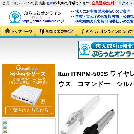
会員はオンラインで見積書(
)を
無料で作成
できます
会員登録(無料)
ログイン
見本
法人のお客様 請求書払いのご案内
学校・官公庁のお客様 校費・公費
研究機関のお客様 科研費払いのご案
Itan ITNPM-500S 
ウス コマンドー シルバー (