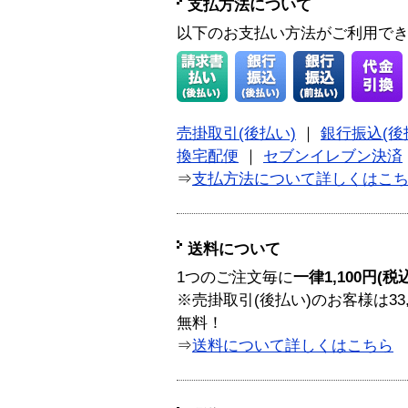
支払方法について
以下のお支払い方法がご利用で
売掛取引(後払い)
｜
銀行振込(後
換宅配便
｜
セブンイレブン決済
⇒
支払方法について詳しくはこ
送料について
1つのご注文毎に
一律1,100円(税
※売掛取引(後払い)のお客様は33
無料！
⇒
送料について詳しくはこちら