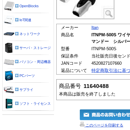
OpenBlocks
IoT関連
メーカー
Itan
ネットワーク
商品名
ITNPM-500S
マンドー シルバ
サーバ・ストレージ
型番
ITNPM-500S
保証条件
当社販売日後セン
パソコン・周辺機器
JANコード
4520827107660
返品について
特定商取引法に基
PCパーツ
商品番号
11640488
サプライ
本商品は販売を終了しました
ソフト・ライセンス
このページを印刷する