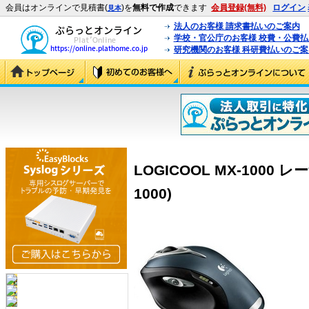
会員はオンラインで見積書(
)を
無料で作成
できます
会員登録(無料)
ログイン
見本
法人のお客様 請求書払いのご案内
学校・官公庁のお客様 校費・公費
研究機関のお客様 科研費払いのご案
LOGICOOL MX-1000
1000)