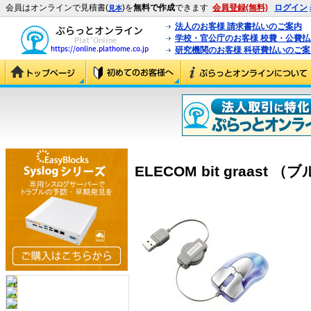
会員はオンラインで見積書(
)を
無料で作成
できます
会員登録(無料)
ログイン
見本
法人のお客様 請求書払いのご案内
学校・官公庁のお客様 校費・公費
研究機関のお客様 科研費払いのご案
ELECOM bit graast （