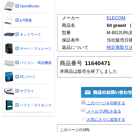
OpenBlocks
メーカー
ELECOM
IoT関連
商品名
bit graas
型番
M-BG2URL
ネットワーク
保証条件
当社販売日
返品について
特定商取引
サーバ・ストレージ
商品番号
11640471
パソコン・周辺機器
本商品は販売を終了しました
PCパーツ
サプライ
このページを印刷する
ソフト・ライセンス
メールでURLを送る
お気に入りに追加する
このページのURL