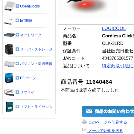
OpenBlocks
IoT関連
メーカー
LOGICOOL
ネットワーク
商品名
Cordless Clic
型番
CLK-31RD
サーバ・ストレージ
保証条件
当社販売日後セ
JANコード
4943765001577
パソコン・周辺機器
返品について
特定商取引法に
PCパーツ
商品番号
11640464
本商品は販売を終了しました
サプライ
ソフト・ライセンス
このページを印刷する
メールでURLを送る