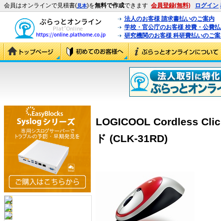
会員はオンラインで見積書(
)を
無料で作成
できます
会員登録(無料)
ログイン
見本
法人のお客様 請求書払いのご案内
学校・官公庁のお客様 校費・公費
研究機関のお客様 科研費払いのご案
LOGICOOL Cordless Clic
ド (CLK-31RD)