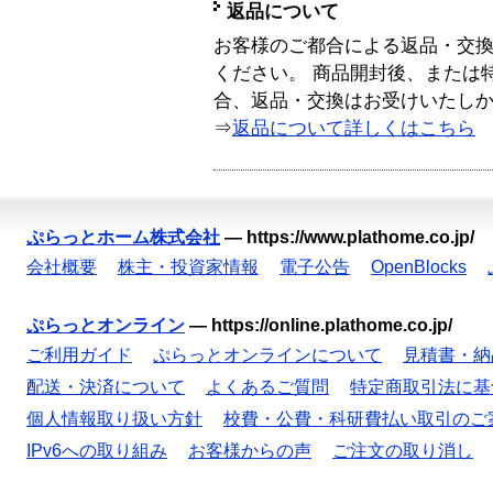
返品について
お客様のご都合による返品・交
ください。 商品開封後、または
合、返品・交換はお受けいたし
⇒
返品について詳しくはこちら
ぷらっとホーム株式会社
—
https://www.plathome.co.jp/
会社概要
株主・投資家情報
電子公告
OpenBlocks
ぷらっとオンライン
—
https://online.plathome.co.jp/
ご利用ガイド
ぷらっとオンラインについて
見積書・納
配送・決済について
よくあるご質問
特定商取引法に基
個人情報取り扱い方針
校費・公費・科研費払い取引のご
IPv6への取り組み
お客様からの声
ご注文の取り消し