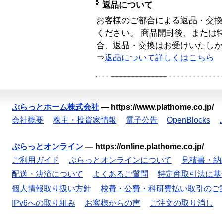
返品について
お客様のご都合による返品・交
ください。 商品開封後、または
合、返品・交換はお受けいたし
⇒
返品について詳しくはこちら
ぷらっとホーム株式会社
—
https://www.plathome.co.jp/
会社概要
株主・投資家情報
電子公告
OpenBlocks
ぷらっとオンライン
—
https://online.plathome.co.jp/
ご利用ガイド
ぷらっとオンラインについて
見積書・納
配送・決済について
よくあるご質問
特定商取引法に基
個人情報取り扱い方針
校費・公費・科研費払い取引のご
IPv6への取り組み
お客様からの声
ご注文の取り消し