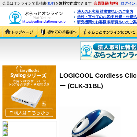
会員はオンラインで見積書(
)を
無料で作成
できます
会員登録(無料)
ログイン
見本
法人のお客様 請求書払いのご案内
学校・官公庁のお客様 校費・公費
研究機関のお客様 科研費払いのご案
LOGICOOL Cordless Clic
ー (CLK-31BL)