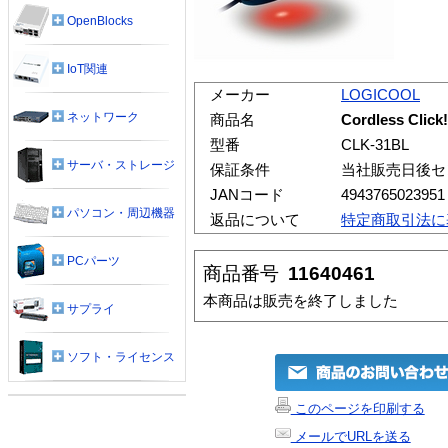
OpenBlocks
IoT関連
メーカー
LOGICOOL
ネットワーク
商品名
Cordless Clic
型番
CLK-31BL
サーバ・ストレージ
保証条件
当社販売日後セ
JANコード
4943765023951
パソコン・周辺機器
返品について
特定商取引法に
PCパーツ
商品番号
11640461
本商品は販売を終了しました
サプライ
ソフト・ライセンス
このページを印刷する
メールでURLを送る