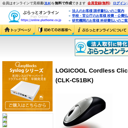
会員はオンラインで見積書(
)を
無料で作成
できます
会員登録(無料)
ログイン
見本
法人のお客様 請求書払いのご案内
学校・官公庁のお客様 校費・公費
研究機関のお客様 科研費払いのご案
LOGICOOL Cordless Cli
(CLK-C51BK)