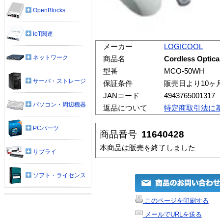
OpenBlocks
IoT関連
メーカー
LOGICOOL
ネットワーク
商品名
Cordless Optica
型番
MCO-50WH
サーバ・ストレージ
保証条件
販売日より10ヶ
JANコード
4943765001317
パソコン・周辺機器
返品について
特定商取引法に
PCパーツ
商品番号
11640428
本商品は販売を終了しました
サプライ
ソフト・ライセンス
このページを印刷する
メールでURLを送る