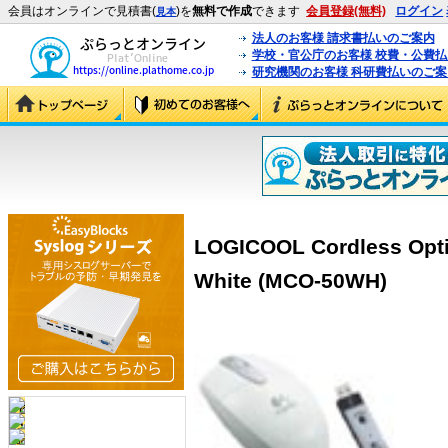
会員はオンラインで見積書(
)を
無料で作成
できます
会員登録(無料)
ログイン
見本
法人のお客様 請求書払いのご案内
学校・官公庁のお客様 校費・公費
研究機関のお客様 科研費払いのご案
LOGICOOL Cordless Opti
White (MCO-50WH)