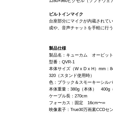
1280×960ピクセル（ソフト
ビルトインマイク
台座部分にマイクが内蔵されて
成や、音声チャットを手軽に行
製品仕様
製品名：キューカム オービッ
型番：QVR-1
本体サイズ（W x D x H）mm：84
320（スタンド使用時）
色：ブラック＆スモーキーシル
本体重量：380g（本体） 400
ケーブル長：270cm
フォーカス：固定 16cm〜∞
映像素子：True30万画素CCDセ