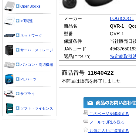
OpenBlocks
メーカー
LOGICOOL
IoT関連
商品名
QVR-1 Qca
型番
QVR-1
ネットワーク
保証条件
当社販売日
JANコード
4943765019
サーバ・ストレージ
返品について
特定商取引
パソコン・周辺機器
商品番号
11640422
PCパーツ
本商品は販売を終了しました
サプライ
ソフト・ライセンス
このページを印刷する
メールでURLを送る
お気に入りに追加する