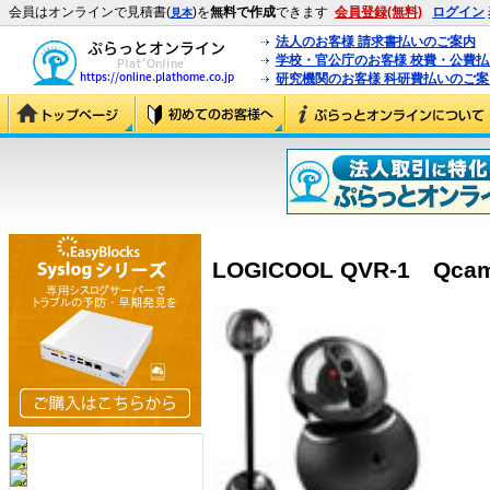
会員はオンラインで見積書(
)を
無料で作成
できます
会員登録(無料)
ログイン
見本
法人のお客様 請求書払いのご案内
学校・官公庁のお客様 校費・公費
研究機関のお客様 科研費払いのご案
LOGICOOL QVR-1 Qcam 