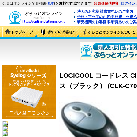
会員はオンラインで見積書(
)を
無料で作成
できます
会員登録(無料)
ログイン
見本
法人のお客様 請求書払いのご案内
学校・官公庁のお客様 校費・公費
研究機関のお客様 科研費払いのご案
LOGICOOL コードレス C
ス（ブラック） (CLK-C70