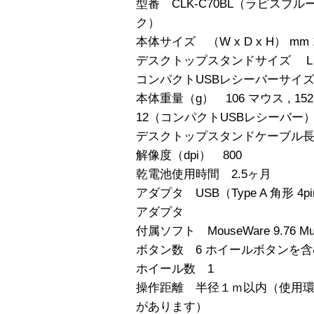
型番 CLK-C70BL（ラピスブル
ク）
本体サイズ （W x D x H） mm 129
デスクトップスタンドサイズ L x W x 
コンパクトUSBレシーバーサイズ L x 
本体重量（g） 106 マウス , 
12（コンパクトUSBレシーバー）
デスクトップスタンドケーブル長（
解像度（dpi） 800
乾電池使用時間 2.5ヶ月
アダプタ USB（Type A 角形 4pin
アダプタ
付属ソフト MouseWare 9.76 Mult
ボタン数 6 ホイールボタンを
ホイール数 1
操作距離 半径１ｍ以内（使用
があります）