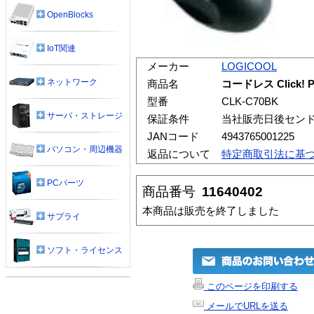
OpenBlocks
IoT関連
メーカー
LOGICOOL
ネットワーク
商品名
コードレス Click
型番
CLK-C70BK
サーバ・ストレージ
保証条件
当社販売日後セン
JANコード
4943765001225
パソコン・周辺機器
返品について
特定商取引法に基
PCパーツ
商品番号
11640402
本商品は販売を終了しました
サプライ
ソフト・ライセンス
このページを印刷する
メールでURLを送る