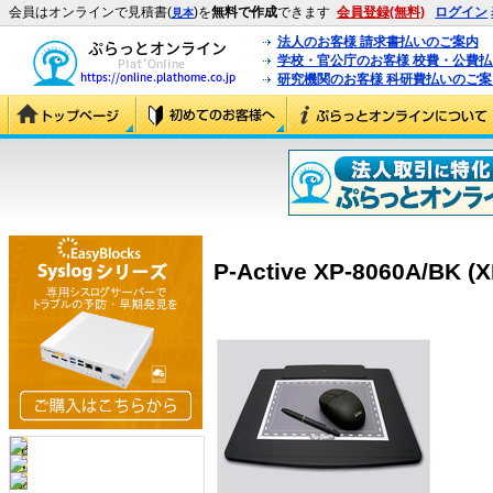
会員はオンラインで見積書(
)を
無料で作成
できます
会員登録(無料)
ログイン
見本
法人のお客様 請求書払いのご案内
学校・官公庁のお客様 校費・公費
研究機関のお客様 科研費払いのご案
P-Active XP-8060A/BK (