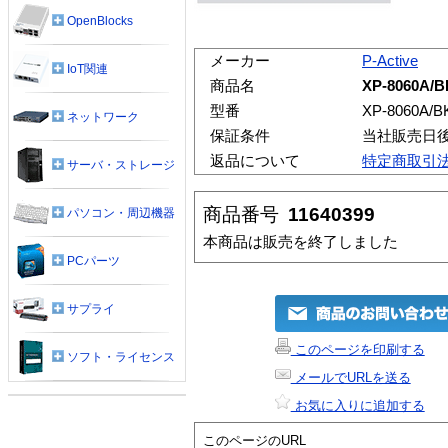
OpenBlocks
メーカー
P-Active
IoT関連
商品名
XP-8060A/B
型番
XP-8060A/B
ネットワーク
保証条件
当社販売日
返品について
特定商取引
サーバ・ストレージ
商品番号
11640399
パソコン・周辺機器
本商品は販売を終了しました
PCパーツ
サプライ
このページを印刷する
ソフト・ライセンス
メールでURLを送る
お気に入りに追加する
このページのURL