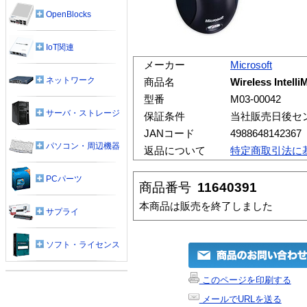
OpenBlocks
IoT関連
メーカー
Microsoft
ネットワーク
商品名
Wireless Intell
型番
M03-00042
サーバ・ストレージ
保証条件
当社販売日後セ
JANコード
4988648142367
パソコン・周辺機器
返品について
特定商取引法に
PCパーツ
商品番号
11640391
本商品は販売を終了しました
サプライ
ソフト・ライセンス
このページを印刷する
メールでURLを送る