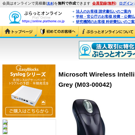
会員はオンラインで見積書(
)を
無料で作成
できます
会員登録(無料)
ログイン
見本
法人のお客様 請求書払いのご案内
学校・官公庁のお客様 校費・公費
研究機関のお客様 科研費払いのご案
Microsoft Wireless Intell
Grey (M03-00042)