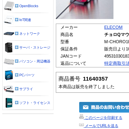
OpenBlocks
IoT関連
メーカー
ELECOM
ネットワーク
商品名
チョロQマ
型番
M-CHORO1
サーバ・ストレージ
保証条件
販売日より1
JANコード
4953103018
パソコン・周辺機器
返品について
特定商取引
PCパーツ
商品番号
11640357
本商品は販売を終了しました
サプライ
ソフト・ライセンス
このページを印刷する
メールでURLを送る