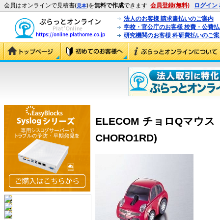
会員はオンラインで見積書(
)を
無料で作成
できます
会員登録(無料)
ログイン
見本
法人のお客様 請求書払いのご案内
学校・官公庁のお客様 校費・公費
研究機関のお客様 科研費払いのご案
ELECOM チョロQマウス
CHORO1RD)