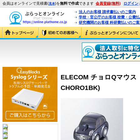
会員はオンラインで見積書(
)を
無料で作成
できます
会員登録(無料)
ログイン
見本
法人のお客様 請求書払いのご案内
学校・官公庁のお客様 校費・公費
研究機関のお客様 科研費払いのご案
ELECOM チョロQマウス
CHORO1BK)