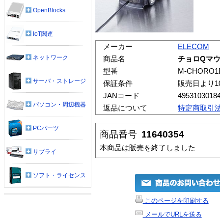
OpenBlocks
IoT関連
メーカー
ELECOM
ネットワーク
商品名
チョロQマ
型番
M-CHORO1
サーバ・ストレージ
保証条件
販売日より1
JANコード
4953103018
パソコン・周辺機器
返品について
特定商取引
PCパーツ
商品番号
11640354
本商品は販売を終了しました
サプライ
ソフト・ライセンス
このページを印刷する
メールでURLを送る