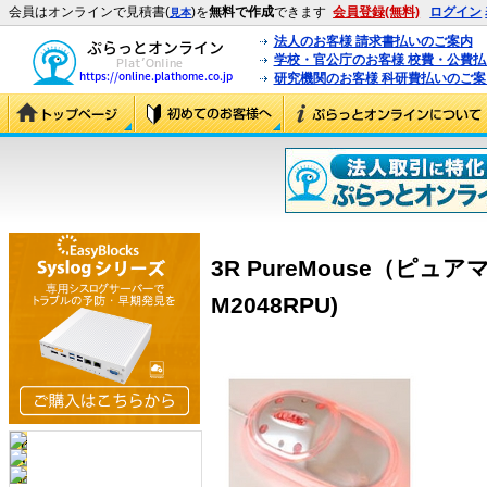
会員はオンラインで見積書(
)を
無料で作成
できます
会員登録(無料)
ログイン
見本
法人のお客様 請求書払いのご案内
学校・官公庁のお客様 校費・公費
研究機関のお客様 科研費払いのご案
3R PureMouse（ピュア
M2048RPU)