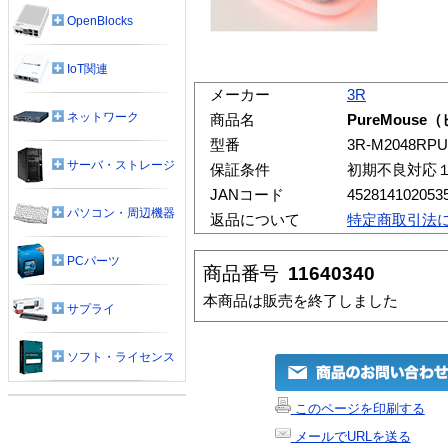
OpenBlocks
IoT関連
メーカー
3R
ネットワーク
商品名
PureMous
型番
3R-M2048RPU
サーバ・ストレージ
保証条件
初期不良対応
JANコード
452814102053
パソコン・周辺機器
返品について
特定商取引法
PCパーツ
商品番号
11640340
本商品は販売を終了しました
サプライ
ソフト・ライセンス
このページを印刷する
メールでURLを送る