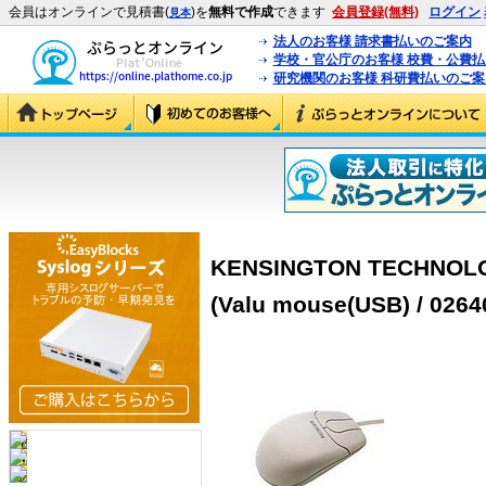
会員はオンラインで見積書(
)を
無料で作成
できます
会員登録(無料)
ログイン
見本
法人のお客様 請求書払いのご案内
学校・官公庁のお客様 校費・公費
研究機関のお客様 科研費払いのご案
KENSINGTON TECHNOLO
(Valu mouse(USB) / 0264