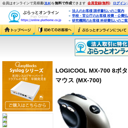
会員はオンラインで見積書(
)を
無料で作成
できます
会員登録(無料)
ログイン
見本
法人のお客様 請求書払いのご案内
学校・官公庁のお客様 校費・公費
研究機関のお客様 科研費払いのご案
LOGICOOL MX-700
マウス (MX-700)