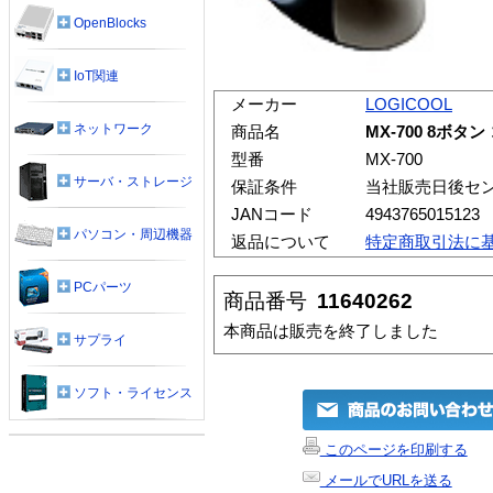
OpenBlocks
IoT関連
メーカー
LOGICOOL
ネットワーク
商品名
MX-700 8ボ
型番
MX-700
サーバ・ストレージ
保証条件
当社販売日後セ
JANコード
4943765015123
パソコン・周辺機器
返品について
特定商取引法に
PCパーツ
商品番号
11640262
本商品は販売を終了しました
サプライ
ソフト・ライセンス
このページを印刷する
メールでURLを送る