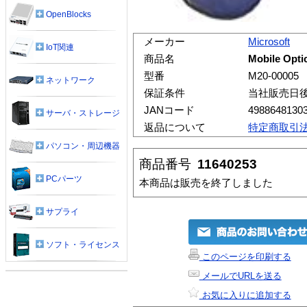
OpenBlocks
メーカー
Microsoft
IoT関連
商品名
Mobile Opti
型番
M20-00005
ネットワーク
保証条件
当社販売日
JANコード
4988648130
サーバ・ストレージ
返品について
特定商取引
パソコン・周辺機器
商品番号
11640253
PCパーツ
本商品は販売を終了しました
サプライ
ソフト・ライセンス
このページを印刷する
メールでURLを送る
お気に入りに追加する