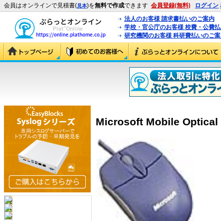
会員はオンラインで見積書(
)を
無料で作成
できます
会員登録(無料)
ログイン
見本
法人のお客様 請求書払いのご案内
学校・官公庁のお客様 校費・公費
研究機関のお客様 科研費払いのご案
Microsoft Mobile Optica