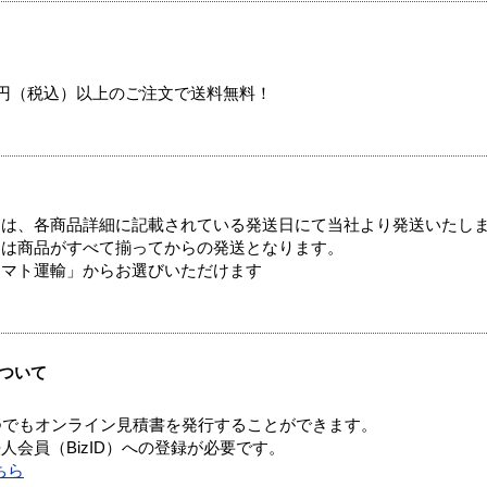
00円（税込）以上のご注文で送料無料！
ては、各商品詳細に記載されている発送日にて当社より発送いたし
送は商品がすべて揃ってからの発送となります。
ヤマト運輸」からお選びいただけます
ついて
つでもオンライン見積書を発行することができます。
会員（BizID）への登録が必要です。
ちら