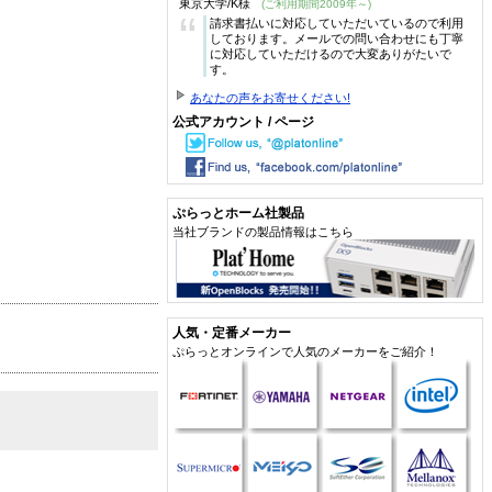
東京大学/K様
(ご利用期間2009年～)
“
請求書払いに対応していただいているので利用
しております。メールでの問い合わせにも丁寧
に対応していただけるので大変ありがたいで
す。
あなたの声をお寄せください!
公式アカウント / ページ
ぷらっとホーム社製品
当社ブランドの製品情報はこちら
人気・定番メーカー
ぷらっとオンラインで人気のメーカーをご紹介！