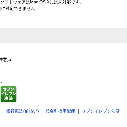
フトウェアはMac OS Xには未対応です。
USB接続に対応できません。
注意点
す。
｜
銀行振込(前払い)
｜
代金引換宅配便
｜
セブンイレブン決済