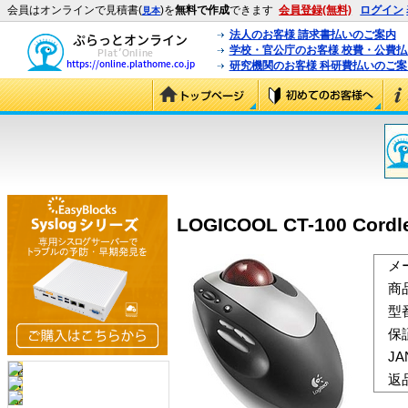
会員はオンラインで見積書(
)を
無料で作成
できます
会員登録(無料)
ログイン
見本
法人のお客様 請求書払いのご案内
学校・官公庁のお客様 校費・公費
研究機関のお客様 科研費払いのご案
LOGICOOL CT-100 Cordle
メ
商
型
保
J
返