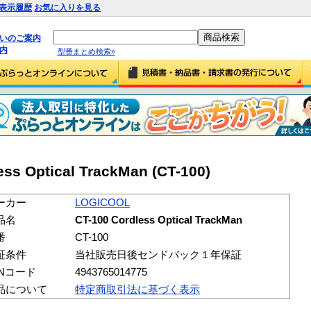
表示履歴
お気に入りを見る
払いのご案内
内
型番まとめ検索»
ss Optical TrackMan (CT-100)
ーカー
LOGICOOL
品名
CT-100 Cordless Optical TrackMan
番
CT-100
証条件
当社販売日後センドバック１年保証
ANコード
4943765014775
品について
特定商取引法に基づく表示