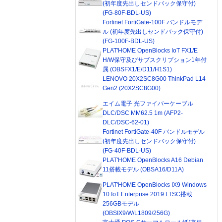
(初年度先出しセンドバック保守付)
(FG-80F-BDL-US)
Fortinet FortiGate-100F バンドルモデ
ル (初年度先出しセンドバック保守付)
(FG-100F-BDL-US)
PLAT'HOME OpenBlocks IoT FX1/E
H/W保守及びサブスクリプション1年付
属 (OBSFX1/E/D11/H1S1)
LENOVO 20X2SC8G00 ThinkPad L14
Gen2 (20X2SC8G00)
エイム電子 光ファイバーケーブル
DLC/DSC MM62.5 1m (AFP2-
DLC/DSC-62-01)
Fortinet FortiGate-40F バンドルモデル
(初年度先出しセンドバック保守付)
(FG-40F-BDL-US)
PLAT'HOME OpenBlocks A16 Debian
11搭載モデル (OBSA16/D11A)
PLAT'HOME OpenBlocks IX9 Windows
10 IoT Enterprise 2019 LTSC搭載
256GBモデル
(OBSIX9/W/L1809/256G)