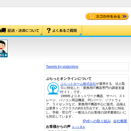
Tweets by platonline
ぷらっとオンラインについて
ぷらっとホーム株式会社
が運用する、法人取
引に特化した「業務用IT機器専門の調達支援
サイト」です。
1999年よりネットワーク機器、サーバ、スト
レージ、パソコン周辺機器、PCパーツ、ソフトウェ
ア、ライセンスなど、業務用IT機器中心に販売。品揃え
は業界トップクラスの約5.5万点です。法人取引に特化
し、学校・官公庁・一般法人のお客様の請求書後払いに
も対応しています。
IPv6への取り組み
会社概要
お客様からの声
もっと見る