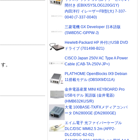
間付き (EBIX/SYSLOG120G/1Y)
内田洋行 イレーザーFB型(大) 7-337-
0040 (7-337-0040)
三菱電機 GX Developer 日本語版
(SW8D5C-GPPW-J)
Hewlett-Packard HP 外付けUSB DVD
ドライブ (701498-B21)
CISCO Japan 250V AC Type A Power
Cable (CAB-TA-250V-JP=)
ます。
PLAT'HOME OpenBlocks IX9 Debian
11搭載モデル (OBSIX9/D11A)
金井電器産業 MINI KEYBOARD Pro
USBモデル 英語版 (金井電器)
(HMB632KUS/R)
大電 100BASE-TX/FXメディアコンバ
ータ DN2800GE (DN2800GE)
エイム電子 光ファイバーケーブル
DLC/DSC MM62.5 2m (AFP2-
DLC/DSC-62-02)