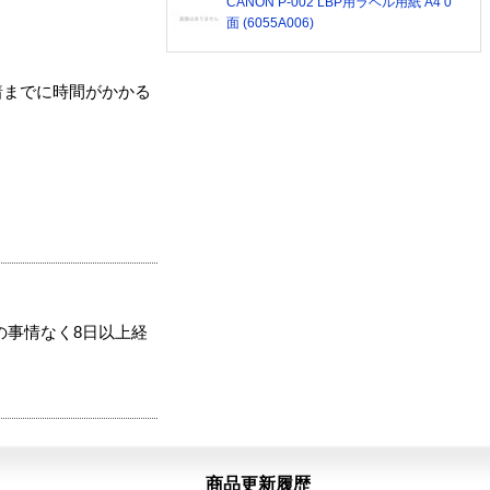
CANON P-002 LBP用ラベル用紙 A4 0
面 (6055A006)
着までに時間がかかる
の事情なく8日以上経
商品更新履歴