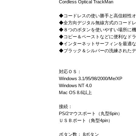
Cordless Optical TrackMan
◆コードレスの使い勝手と高信頼性
◆全方向デジタル無線方式のコード
◆８つのボタンを使いやすい場所に
◆コピー＆ペーストなどに便利なド
◆インターネットサーフィンを最適
◆ブラック＆シルバーの洗練された
対応ＯＳ：
Windows 3.1/95/98/2000/Me/XP
Windows NT 4.0
Mac OS 8.6以上
接続：
PS/2マウスポート（丸型6pin）
ＵＳＢポート（角型4pin）
ボタン数： 8ボタン