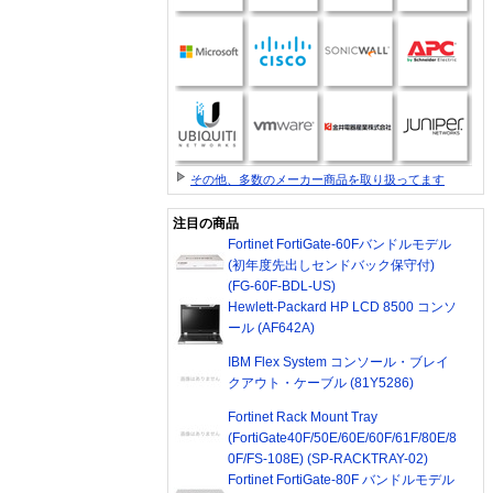
その他、多数のメーカー商品を取り扱ってます
注目の商品
Fortinet FortiGate-60Fバンドルモデル
(初年度先出しセンドバック保守付)
(FG-60F-BDL-US)
Hewlett-Packard HP LCD 8500 コンソ
ール (AF642A)
IBM Flex System コンソール・ブレイ
クアウト・ケーブル (81Y5286)
Fortinet Rack Mount Tray
(FortiGate40F/50E/60E/60F/61F/80E/8
0F/FS-108E) (SP-RACKTRAY-02)
Fortinet FortiGate-80F バンドルモデル