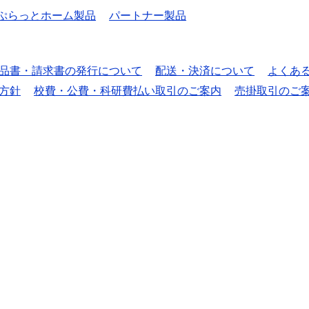
ぷらっとホーム製品
パートナー製品
品書・請求書の発行について
配送・決済について
よくあ
方針
校費・公費・科研費払い取引のご案内
売掛取引のご