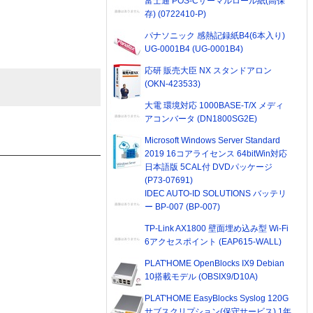
富士通 POS-Cサーマルロール紙(高保
存) (0722410-P)
パナソニック 感熱記録紙B4(6本入り)
UG-0001B4 (UG-0001B4)
応研 販売大臣 NX スタンドアロン
(OKN-423533)
大電 環境対応 1000BASE-T/X メディ
アコンバータ (DN1800SG2E)
Microsoft Windows Server Standard
2019 16コアライセンス 64bitWin対応
日本語版 5CAL付 DVDパッケージ
(P73-07691)
IDEC AUTO-ID SOLUTIONS バッテリ
ー BP-007 (BP-007)
TP-Link AX1800 壁面埋め込み型 Wi-Fi
6アクセスポイント (EAP615-WALL)
PLAT'HOME OpenBlocks IX9 Debian
10搭載モデル (OBSIX9/D10A)
PLAT'HOME EasyBlocks Syslog 120G
サブスクリプション(保守サービス) 1年