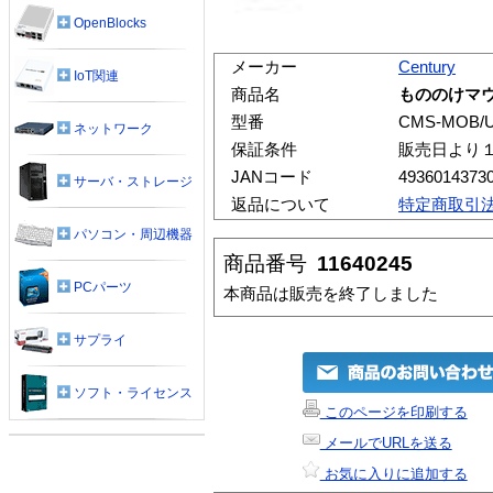
OpenBlocks
メーカー
Century
IoT関連
商品名
もののけマ
型番
CMS-MOB/
ネットワーク
保証条件
販売日より
JANコード
4936014373
サーバ・ストレージ
返品について
特定商取引
パソコン・周辺機器
商品番号
11640245
PCパーツ
本商品は販売を終了しました
サプライ
ソフト・ライセンス
このページを印刷する
メールでURLを送る
お気に入りに追加する