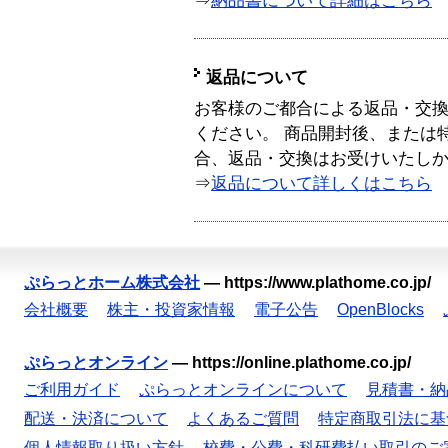
⇒
納品書について詳細はこちら
返品について
お客様のご都合による返品・交
ください。 商品開封後、または
合、返品・交換はお受けいたし
⇒
返品について詳しくはこちら
ぷらっとホーム株式会社
—
https://www.plathome.co.jp/
会社概要
株主・投資家情報
電子公告
OpenBlocks
ぷらっとオンライン
—
https://online.plathome.co.jp/
ご利用ガイド
ぷらっとオンラインについて
見積書・納
配送・決済について
よくあるご質問
特定商取引法に基
個人情報取り扱い方針
校費・公費・科研費払い取引のご