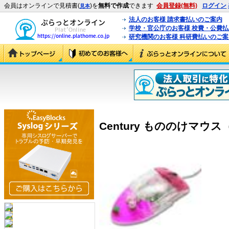
会員はオンラインで見積書(
)を
無料で作成
できます
会員登録(無料)
ログイン
見本
法人のお客様 請求書払いのご案内
学校・官公庁のお客様 校費・公費
研究機関のお客様 科研費払いのご案
Century もののけマウス（赤