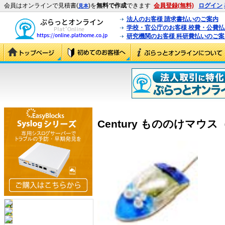
会員はオンラインで見積書(
)を
無料で作成
できます
会員登録(無料)
ログイン
見本
法人のお客様 請求書払いのご案内
学校・官公庁のお客様 校費・公費
研究機関のお客様 科研費払いのご案
Century もののけマウス（青