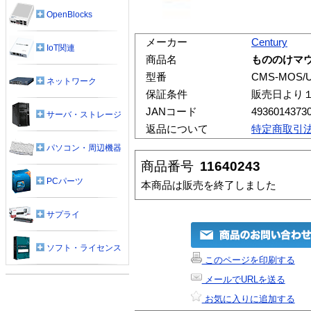
OpenBlocks
メーカー
Century
IoT関連
商品名
もののけマ
型番
CMS-MOS/
ネットワーク
保証条件
販売日より
JANコード
4936014373
サーバ・ストレージ
返品について
特定商取引
パソコン・周辺機器
商品番号
11640243
PCパーツ
本商品は販売を終了しました
サプライ
ソフト・ライセンス
このページを印刷する
メールでURLを送る
お気に入りに追加する