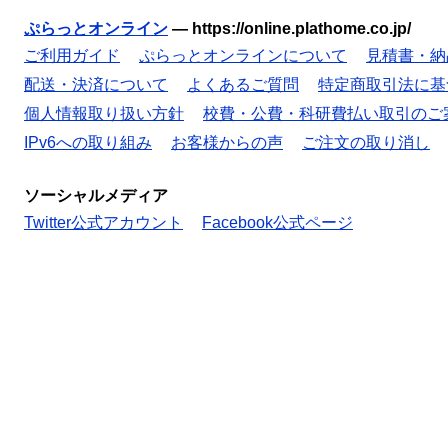
ぷらっとオンライン
—
https://online.plathome.co.jp/
ご利用ガイド
ぷらっとオンラインについて
見積書・納
配送・決済について
よくあるご質問
特定商取引法に基
個人情報取り扱い方針
校費・公費・科研費払い取引のご
IPv6への取り組み
お客様からの声
ご注文の取り消し
ソーシャルメディア
Twitter公式アカウント
Facebook公式ページ