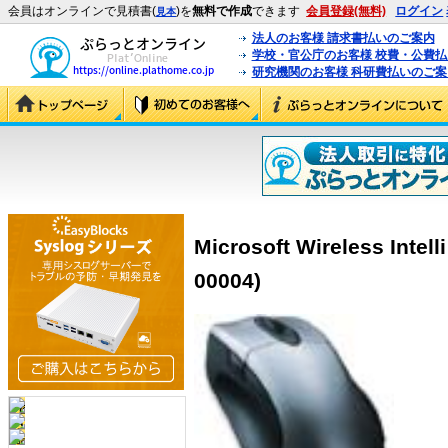
会員はオンラインで見積書(
)を
無料で作成
できます
会員登録(無料)
ログイン
見本
法人のお客様 請求書払いのご案内
学校・官公庁のお客様 校費・公費
研究機関のお客様 科研費払いのご案
Microsoft Wireless Intel
00004)