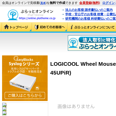
会員はオンラインで見積書(
)を
無料で作成
できます
会員登録(無料)
ログイン
見本
法人のお客様 請求書払いのご案内
学校・官公庁のお客様 校費・公費
研究機関のお客様 科研費払いのご案
LOGICOOL Wheel Mouse
45UPiR)