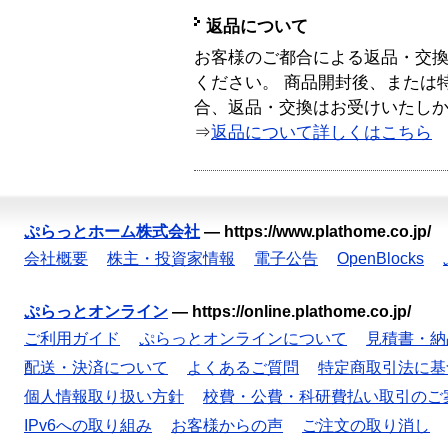
返品について
お客様のご都合による返品・交
ください。 商品開封後、または
合、返品・交換はお受けいたし
⇒
返品について詳しくはこちら
ぷらっとホーム株式会社
—
https://www.plathome.co.jp/
会社概要
株主・投資家情報
電子公告
OpenBlocks
ぷらっとオンライン
—
https://online.plathome.co.jp/
ご利用ガイド
ぷらっとオンラインについて
見積書・納
配送・決済について
よくあるご質問
特定商取引法に基
個人情報取り扱い方針
校費・公費・科研費払い取引のご
IPv6への取り組み
お客様からの声
ご注文の取り消し