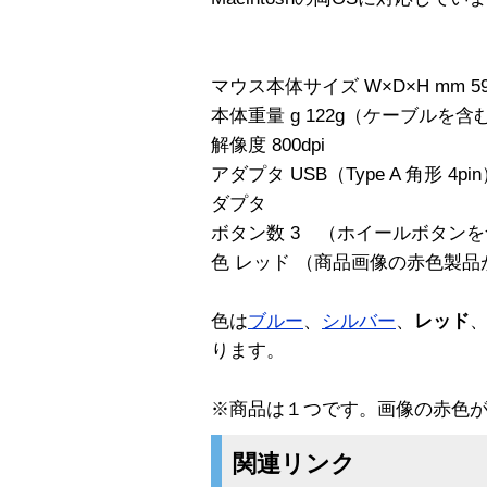
マウス本体サイズ W×D×H mm 59
本体重量 g 122g（ケーブルを含
解像度 800dpi
アダプタ USB（Type A 角形 4pin
ダプタ
ボタン数 3 （ホイールボタン
色 レッド （商品画像の赤色製
色は
ブルー
、
シルバー
、
レッド
ります。
※商品は１つです。画像の赤色
関連リンク