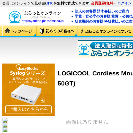
会員はオンラインで見積書(
)を
無料で作成
できます
会員登録(無料)
ログイン
見本
法人のお客様 請求書払いのご案内
学校・官公庁のお客様 校費・公費
研究機関のお客様 科研費払いのご案
LOGICOOL Cordless M
50GT)