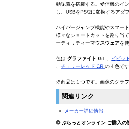
動認識を搭載する。受信機のインタ
し、USBをPS/2に変換するア
ハイパージャンプ機能やスマー
様々なショートカットを割り当
ーティリティー
マウスウェア
を
色は
グラファイト GT
、
ビビッド
、
チェリーレッド CR
の４色で
※商品は１つです。画像のグラ
関連リンク
メーカー詳細情報
ぷらっとオンライン ご購入の