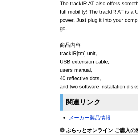
The trackIR AT also offers somethi
full mobility! The trackIR AT is a
power. Just plug it into your comp
go.
商品内容
trackIR[tm] unit,
USB extension cable,
users manual,
40 reflective dots,
and two software installation disk
関連リンク
メーカー製品情報
ぷらっとオンライン ご購入の