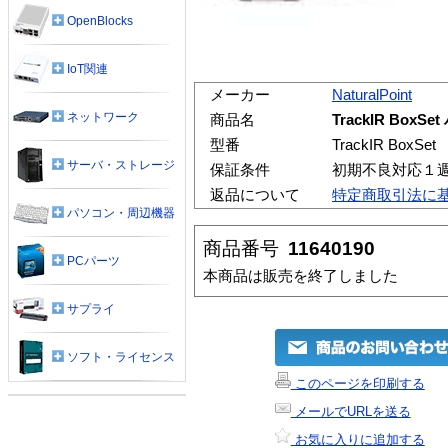
OpenBlocks
IoT関連
メーカー
NaturalPoint
ネットワーク
商品名
TrackIR Bo
型番
TrackIR BoxSet
サーバ・ストレージ
保証条件
初期不良対応１
返品について
特定商取引法に
パソコン・周辺機器
商品番号
11640190
PCパーツ
本商品は販売を終了しました
サプライ
ソフト・ライセンス
このページを印刷する
メールでURLを送る
お気に入りに追加する