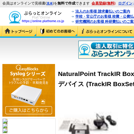
会員はオンラインで見積書(
)を
無料で作成
できます
会員登録(無料)
ログイン
見本
法人のお客様 請求書払いのご案内
学校・官公庁のお客様 校費・公費
研究機関のお客様 科研費払いのご案
NaturalPoint Track
デバイス (TrackIR BoxSet