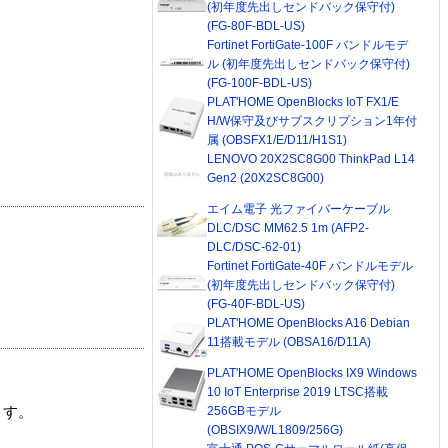
(初年度先出しセンドバック保守付)
(FG-80F-BDL-US)
Fortinet FortiGate-100F バンドルモデ
ル (初年度先出しセンドバック保守付)
(FG-100F-BDL-US)
PLAT'HOME OpenBlocks IoT FX1/E
H/W保守及びサブスクリプション1年付
属 (OBSFX1/E/D11/H1S1)
LENOVO 20X2SC8G00 ThinkPad L14
Gen2 (20X2SC8G00)
エイム電子 光ファイバーケーブル
DLC/DSC MM62.5 1m (AFP2-
DLC/DSC-62-01)
Fortinet FortiGate-40F バンドルモデル
(初年度先出しセンドバック保守付)
(FG-40F-BDL-US)
PLAT'HOME OpenBlocks A16 Debian
11搭載モデル (OBSA16/D11A)
PLAT'HOME OpenBlocks IX9 Windows
10 IoT Enterprise 2019 LTSC搭載
256GBモデル
ます。
(OBSIX9/W/L1809/256G)