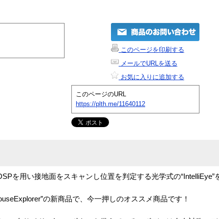
このページを印刷する
メールでURLを送る
お気に入りに追加する
このページのURL
https://plth.me/11640112
、カメラとDSPを用い接地面をスキャンし位置を判定する光学式の“IntelliEye
MouseExplorer”の新商品で、今一押しのオススメ商品です！