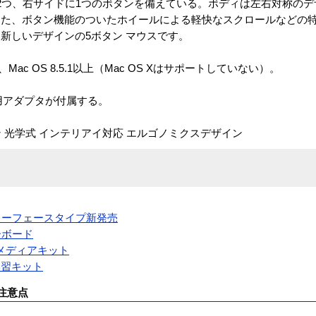
2つ、右サイドに1つのボタンを備えている。ボディは左右対称のデ
また、ボタン機能のついたホイールによる軽快なスクロールなどの
新しいデザインの5ボタン マウスです。
/2000、Mac OS 8.5.1以上（Mac OS Xはサポートしていない）。
2用アダプタが付属する。
ン 光学式 インテリアイ対応 エルゴノミクスデザイン
ンターフェースタイプ新発売
キーボード
el版 メディアキット
学習キット
注意点