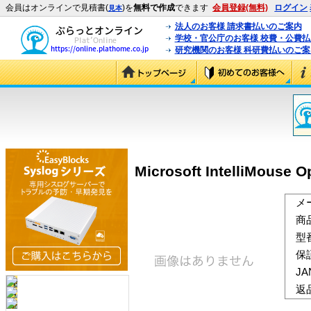
会員はオンラインで見積書(
)を
無料で作成
できます
会員登録(無料)
ログイン
見本
法人のお客様 請求書払いのご案内
学校・官公庁のお客様 校費・公費
研究機関のお客様 科研費払いのご案
Microsoft IntelliMouse
メ
商
型
保
J
返