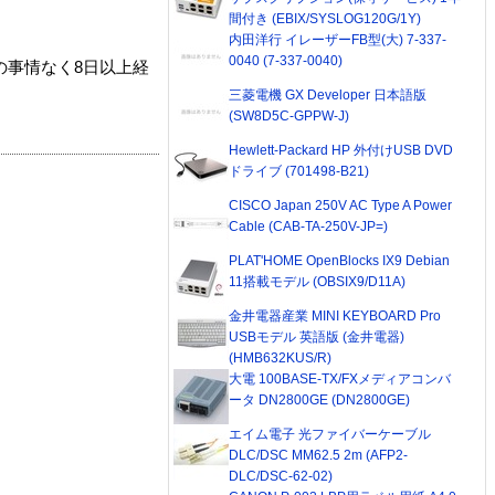
間付き (EBIX/SYSLOG120G/1Y)
内田洋行 イレーザーFB型(大) 7-337-
0040 (7-337-0040)
の事情なく8日以上経
三菱電機 GX Developer 日本語版
(SW8D5C-GPPW-J)
Hewlett-Packard HP 外付けUSB DVD
ドライブ (701498-B21)
CISCO Japan 250V AC Type A Power
Cable (CAB-TA-250V-JP=)
PLAT'HOME OpenBlocks IX9 Debian
11搭載モデル (OBSIX9/D11A)
金井電器産業 MINI KEYBOARD Pro
USBモデル 英語版 (金井電器)
(HMB632KUS/R)
大電 100BASE-TX/FXメディアコンバ
ータ DN2800GE (DN2800GE)
エイム電子 光ファイバーケーブル
DLC/DSC MM62.5 2m (AFP2-
DLC/DSC-62-02)