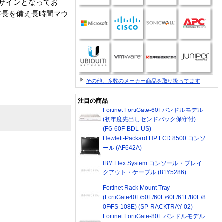
ザインとなってお
特長を備え長時間マウ
その他、多数のメーカー商品を取り扱ってます
注目の商品
Fortinet FortiGate-60Fバンドルモデル
(初年度先出しセンドバック保守付)
(FG-60F-BDL-US)
Hewlett-Packard HP LCD 8500 コンソ
ール (AF642A)
IBM Flex System コンソール・ブレイ
クアウト・ケーブル (81Y5286)
Fortinet Rack Mount Tray
(FortiGate40F/50E/60E/60F/61F/80E/8
0F/FS-108E) (SP-RACKTRAY-02)
Fortinet FortiGate-80F バンドルモデル