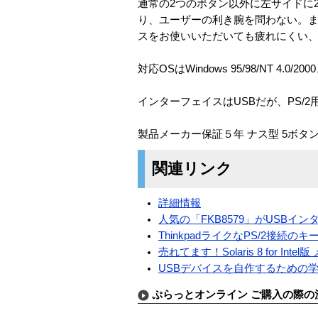
通常の2つのボタン以外に左サイドに
り、ユーザーの利き腕を問わない。
スをお使いいただいても疲れにくい、
対応OSはWindows 95/98/NT 4.0
インターフェイスはUSBだが、PS/
製品メーカー保証５年 ナス型 5ボタ
関連リンク
詳細情報
人気の「FKB8579」がUSBイ
ThinkpadライクなPS/2接続の
売れてます！Solaris 8 for Int
USBデバイスを自作するための
ぷらっとオンライン ご購入の際の