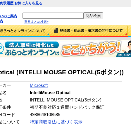
表示履歴
お気に入りを見る
払いのご案内
内
型番まとめ検索»
 Optical (INTELLI MOUSE OPTICAL(5ボタン))
ーカー
Microsoft
品名
IntelliMouse Optical
番
INTELLI MOUSE OPTICAL(5ボタン)
証条件
初期不良対応１週間センドバック保証
ANコード
4988648108585
品について
特定商取引法に基づく表示