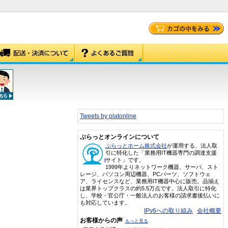
Tweets by platonline
ぷらっとオンラインについて
ぷらっとホーム株式会社
が運用する、法人取
引に特化した「業務用IT機器専門の調達支援
サイト」です。
1999年よりネットワーク機器、サーバ、スト
レージ、パソコン周辺機器、PCパーツ、ソフトウェ
ア、ライセンスなど、業務用IT機器中心に販売。品揃え
は業界トップクラスの約5.5万点です。法人取引に特化
し、学校・官公庁・一般法人のお客様の請求書後払いに
も対応しています。
IPv6への取り組み
会社概要
お客様からの声
もっと見る