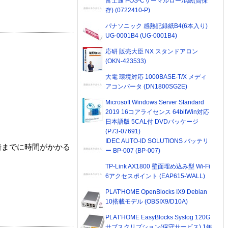
富士通 POS-Cサーマルロール紙(高保
存) (0722410-P)
パナソニック 感熱記録紙B4(6本入り)
UG-0001B4 (UG-0001B4)
応研 販売大臣 NX スタンドアロン
(OKN-423533)
大電 環境対応 1000BASE-T/X メディ
アコンバータ (DN1800SG2E)
Microsoft Windows Server Standard
2019 16コアライセンス 64bitWin対応
日本語版 5CAL付 DVDパッケージ
(P73-07691)
IDEC AUTO-ID SOLUTIONS バッテリ
着までに時間がかかる
ー BP-007 (BP-007)
TP-Link AX1800 壁面埋め込み型 Wi-Fi
6アクセスポイント (EAP615-WALL)
PLAT'HOME OpenBlocks IX9 Debian
10搭載モデル (OBSIX9/D10A)
PLAT'HOME EasyBlocks Syslog 120G
サブスクリプション(保守サービス) 1年