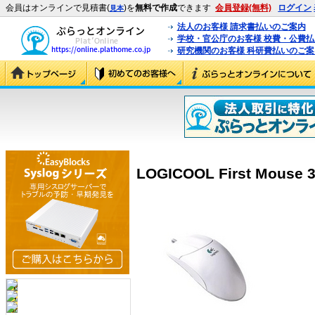
会員はオンラインで見積書(
)を
無料で作成
できます
会員登録(無料)
ログイン
見本
法人のお客様 請求書払いのご案内
学校・官公庁のお客様 校費・公費
研究機関のお客様 科研費払いのご案
LOGICOOL First Mouse 3