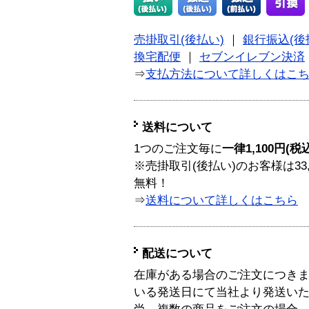
売掛取引(後払い)
｜
銀行振込(後
換宅配便
｜
セブンイレブン決済
⇒
支払方法について詳しくはこ
送料について
1つのご注文毎に
一律1,100円(税
※売掛取引(後払い)のお客様は33
無料！
⇒
送料について詳しくはこちら
配送について
在庫がある場合のご注文につき
いる発送日にて当社より発送い