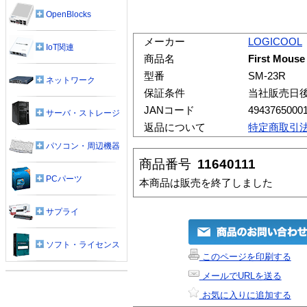
OpenBlocks
メーカー
LOGICOOL
IoT関連
商品名
First Mouse
型番
SM-23R
ネットワーク
保証条件
当社販売日
JANコード
4943765000
サーバ・ストレージ
返品について
特定商取引
パソコン・周辺機器
商品番号
11640111
PCパーツ
本商品は販売を終了しました
サプライ
ソフト・ライセンス
このページを印刷する
メールでURLを送る
お気に入りに追加する