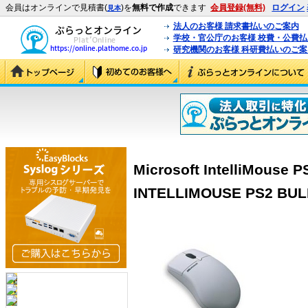
会員はオンラインで見積書(
)を
無料で作成
できます
会員登録(無料)
ログイン
見本
法人のお客様 請求書払いのご案内
学校・官公庁のお客様 校費・公費
研究機関のお客様 科研費払いのご案
Microsoft IntelliMouse 
INTELLIMOUSE PS2 BUL