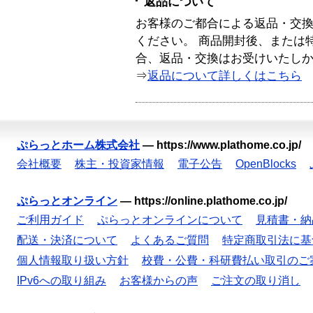
返品について
お客様のご都合による返品・交
ください。 商品開封後、または
合、返品・交換はお受けいたし
⇒
返品について詳しくはこちら
ぷらっとホーム株式会社
—
https://www.plathome.co.jp/
会社概要
株主・投資家情報
電子公告
OpenBlocks
ぷらっとオンライン
—
https://online.plathome.co.jp/
ご利用ガイド
ぷらっとオンラインについて
見積書・納
配送・決済について
よくあるご質問
特定商取引法に基
個人情報取り扱い方針
校費・公費・科研費払い取引のご
IPv6への取り組み
お客様からの声
ご注文の取り消し