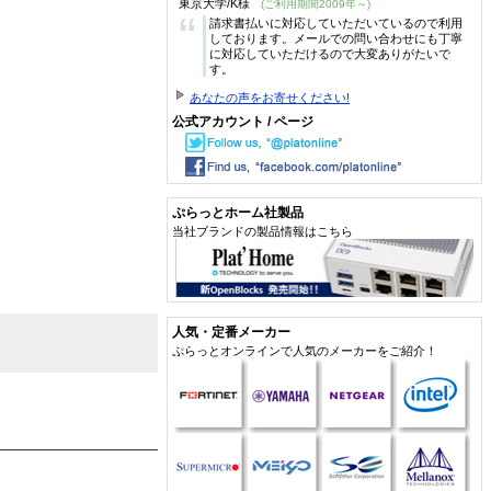
東京大学/K様
(ご利用期間2009年～)
“
請求書払いに対応していただいているので利用
しております。メールでの問い合わせにも丁寧
に対応していただけるので大変ありがたいで
す。
あなたの声をお寄せください!
公式アカウント / ページ
ぷらっとホーム社製品
当社ブランドの製品情報はこちら
人気・定番メーカー
ぷらっとオンラインで人気のメーカーをご紹介！