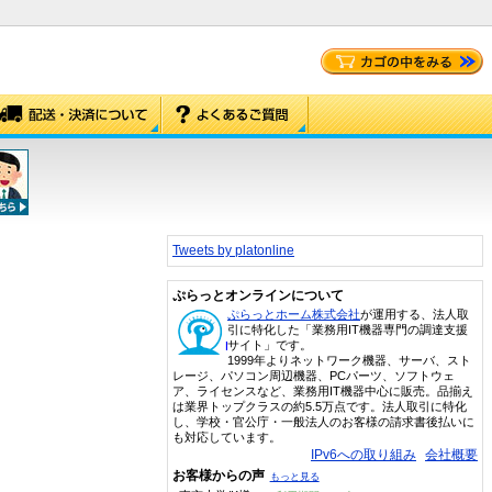
Tweets by platonline
ぷらっとオンラインについて
ぷらっとホーム株式会社
が運用する、法人取
引に特化した「業務用IT機器専門の調達支援
サイト」です。
1999年よりネットワーク機器、サーバ、スト
レージ、パソコン周辺機器、PCパーツ、ソフトウェ
ア、ライセンスなど、業務用IT機器中心に販売。品揃え
は業界トップクラスの約5.5万点です。法人取引に特化
し、学校・官公庁・一般法人のお客様の請求書後払いに
も対応しています。
IPv6への取り組み
会社概要
お客様からの声
もっと見る