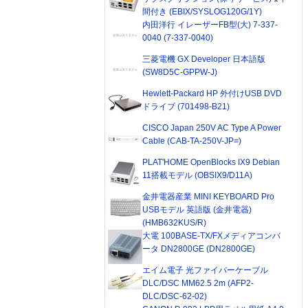
間付き (EBIX/SYSLOG120G/1Y)
内田洋行 イレーザーFB型(大) 7-337-
0040 (7-337-0040)
三菱電機 GX Developer 日本語版
(SW8D5C-GPPW-J)
Hewlett-Packard HP 外付けUSB DVD
ドライブ (701498-B21)
CISCO Japan 250V AC Type A Power
Cable (CAB-TA-250V-JP=)
PLAT'HOME OpenBlocks IX9 Debian
11搭載モデル (OBSIX9/D11A)
金井電器産業 MINI KEYBOARD Pro
USBモデル 英語版 (金井電器)
(HMB632KUS/R)
大電 100BASE-TX/FXメディアコンバ
ータ DN2800GE (DN2800GE)
エイム電子 光ファイバーケーブル
DLC/DSC MM62.5 2m (AFP2-
DLC/DSC-62-02)