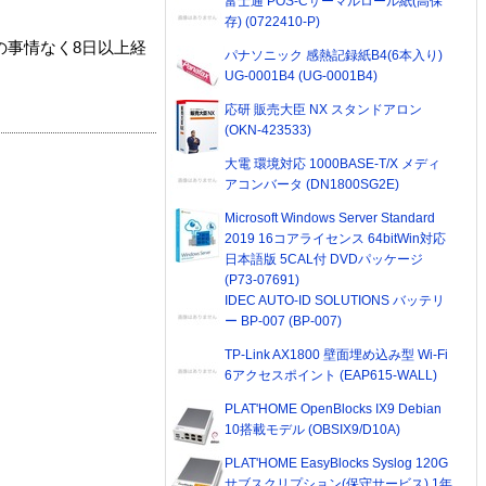
富士通 POS-Cサーマルロール紙(高保
存) (0722410-P)
の事情なく8日以上経
パナソニック 感熱記録紙B4(6本入り)
UG-0001B4 (UG-0001B4)
応研 販売大臣 NX スタンドアロン
(OKN-423533)
大電 環境対応 1000BASE-T/X メディ
アコンバータ (DN1800SG2E)
Microsoft Windows Server Standard
2019 16コアライセンス 64bitWin対応
日本語版 5CAL付 DVDパッケージ
(P73-07691)
IDEC AUTO-ID SOLUTIONS バッテリ
ー BP-007 (BP-007)
TP-Link AX1800 壁面埋め込み型 Wi-Fi
6アクセスポイント (EAP615-WALL)
PLAT'HOME OpenBlocks IX9 Debian
10搭載モデル (OBSIX9/D10A)
PLAT'HOME EasyBlocks Syslog 120G
サブスクリプション(保守サービス) 1年