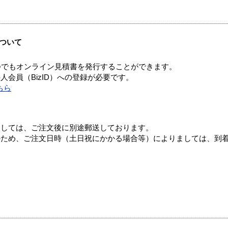
ついて
つでもオンライン見積書を発行することができます。
会員（BizID）への登録が必要です。
ちら
ましては、ご注文後に別途郵送しております。
のため、ご注文日時（土日祝にかかる場合等）によりましては、到