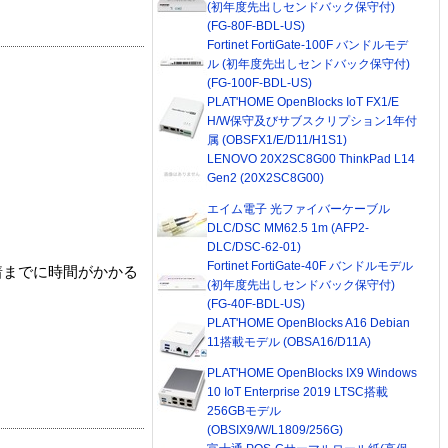
(初年度先出しセンドバック保守付)
(FG-80F-BDL-US)
Fortinet FortiGate-100F バンドルモデ
ル (初年度先出しセンドバック保守付)
(FG-100F-BDL-US)
PLAT'HOME OpenBlocks IoT FX1/E
H/W保守及びサブスクリプション1年付
属 (OBSFX1/E/D11/H1S1)
LENOVO 20X2SC8G00 ThinkPad L14
Gen2 (20X2SC8G00)
エイム電子 光ファイバーケーブル
DLC/DSC MM62.5 1m (AFP2-
DLC/DSC-62-01)
Fortinet FortiGate-40F バンドルモデル
着までに時間がかかる
(初年度先出しセンドバック保守付)
(FG-40F-BDL-US)
PLAT'HOME OpenBlocks A16 Debian
11搭載モデル (OBSA16/D11A)
PLAT'HOME OpenBlocks IX9 Windows
10 IoT Enterprise 2019 LTSC搭載
256GBモデル
(OBSIX9/W/L1809/256G)