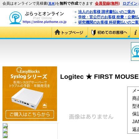
会員はオンラインで見積書(
)を
無料で作成
できます
会員登録(無料)
ログイン
見本
法人のお客様 請求書払いのご案内
学校・官公庁のお客様 校費・公費
研究機関のお客様 科研費払いのご案
Logitec ★ FIRST MOUSE
メ
商
型
保
J
返