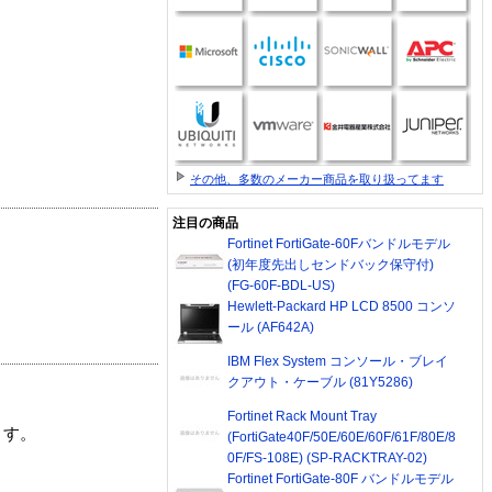
その他、多数のメーカー商品を取り扱ってます
注目の商品
Fortinet FortiGate-60Fバンドルモデル
(初年度先出しセンドバック保守付)
(FG-60F-BDL-US)
Hewlett-Packard HP LCD 8500 コンソ
ール (AF642A)
IBM Flex System コンソール・ブレイ
クアウト・ケーブル (81Y5286)
Fortinet Rack Mount Tray
ます。
(FortiGate40F/50E/60E/60F/61F/80E/8
0F/FS-108E) (SP-RACKTRAY-02)
Fortinet FortiGate-80F バンドルモデル