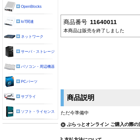
OpenBlocks
商品番号
11640011
IoT関連
本商品は販売を終了しました
ネットワーク
サーバ・ストレージ
パソコン・周辺機器
PCパーツ
商品説明
サプライ
ソフト・ライセンス
ただ今準備中
ぷらっとオンライン ご購入の際の
支払方法について