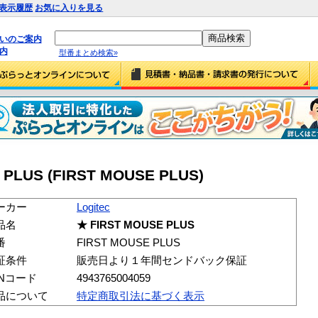
表示履歴
お気に入りを見る
払いのご案内
内
型番まとめ検索»
 PLUS (FIRST MOUSE PLUS)
ーカー
Logitec
品名
★ FIRST MOUSE PLUS
番
FIRST MOUSE PLUS
証条件
販売日より１年間センドバック保証
ANコード
4943765004059
品について
特定商取引法に基づく表示