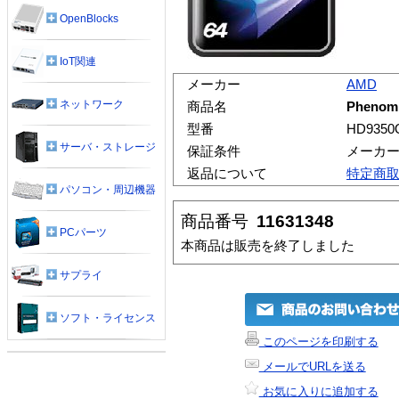
OpenBlocks
IoT関連
メーカー
AMD
ネットワーク
商品名
Phenom 
型番
HD935
サーバ・ストレージ
保証条件
メーカ
返品について
特定商
パソコン・周辺機器
商品番号
11631348
PCパーツ
本商品は販売を終了しました
サプライ
ソフト・ライセンス
このページを印刷する
メールでURLを送る
お気に入りに追加する