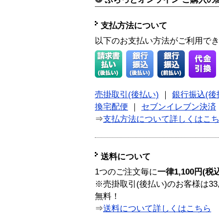
支払方法について
以下のお支払い方法がご利用で
売掛取引(後払い)
｜
銀行振込(後
換宅配便
｜
セブンイレブン決済
⇒
支払方法について詳しくはこ
送料について
1つのご注文毎に
一律1,100円(税
※売掛取引(後払い)のお客様は33
無料！
⇒
送料について詳しくはこちら