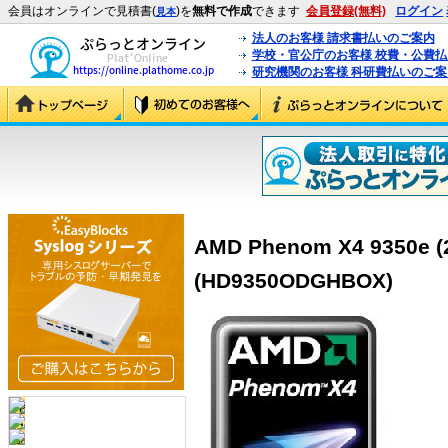
会員はオンラインで見積書(
)を
無料で作成
できます
会員登録(無料)
ログイン
見本
法人のお客様 請求書払いのご案内
学校・官公庁のお客様 校費・公費
研究機関のお客様 科研費払いのご案
AMD Phenom X4 9350e (
(HD9350ODGHBOX)