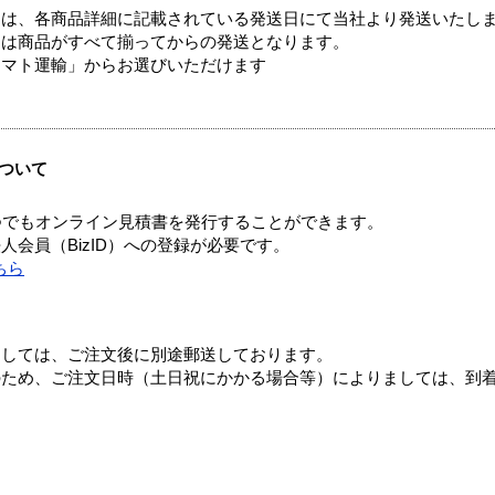
ては、各商品詳細に記載されている発送日にて当社より発送いたし
送は商品がすべて揃ってからの発送となります。
ヤマト運輸」からお選びいただけます
ついて
つでもオンライン見積書を発行することができます。
会員（BizID）への登録が必要です。
ちら
ましては、ご注文後に別途郵送しております。
のため、ご注文日時（土日祝にかかる場合等）によりましては、到