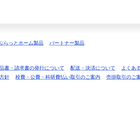
ぷらっとホーム製品
パートナー製品
品書・請求書の発行について
配送・決済について
よくあ
方針
校費・公費・科研費払い取引のご案内
売掛取引のご