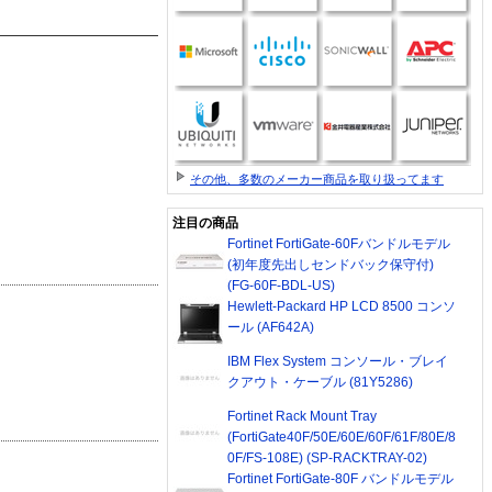
その他、多数のメーカー商品を取り扱ってます
注目の商品
Fortinet FortiGate-60Fバンドルモデル
(初年度先出しセンドバック保守付)
(FG-60F-BDL-US)
Hewlett-Packard HP LCD 8500 コンソ
ール (AF642A)
IBM Flex System コンソール・ブレイ
クアウト・ケーブル (81Y5286)
Fortinet Rack Mount Tray
(FortiGate40F/50E/60E/60F/61F/80E/8
0F/FS-108E) (SP-RACKTRAY-02)
Fortinet FortiGate-80F バンドルモデル