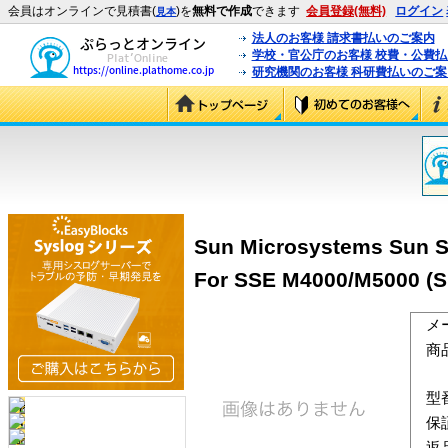
会員はオンラインで見積書(
)を
無料で作成
できます
会員登録(無料)
ログイン
見本
法人のお客様 請求書払いのご案内
学校・官公庁のお客様 校費・公費
研究機関のお客様 科研費払いのご案
Sun Microsystems Sun S
For SSE M4000/M5000 (
メ
商
型
保
返