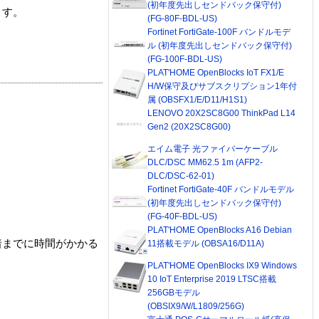
(初年度先出しセンドバック保守付)
ます。
(FG-80F-BDL-US)
Fortinet FortiGate-100F バンドルモデ
ル (初年度先出しセンドバック保守付)
(FG-100F-BDL-US)
PLAT'HOME OpenBlocks IoT FX1/E
H/W保守及びサブスクリプション1年付
属 (OBSFX1/E/D11/H1S1)
LENOVO 20X2SC8G00 ThinkPad L14
Gen2 (20X2SC8G00)
エイム電子 光ファイバーケーブル
DLC/DSC MM62.5 1m (AFP2-
DLC/DSC-62-01)
Fortinet FortiGate-40F バンドルモデル
(初年度先出しセンドバック保守付)
(FG-40F-BDL-US)
PLAT'HOME OpenBlocks A16 Debian
着までに時間がかかる
11搭載モデル (OBSA16/D11A)
PLAT'HOME OpenBlocks IX9 Windows
10 IoT Enterprise 2019 LTSC搭載
256GBモデル
(OBSIX9/W/L1809/256G)