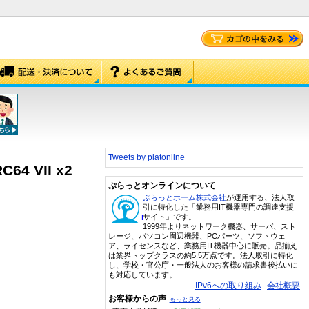
Tweets by platonline
C64 VII x2_
ぷらっとオンラインについて
ぷらっとホーム株式会社
が運用する、法人取
引に特化した「業務用IT機器専門の調達支援
サイト」です。
1999年よりネットワーク機器、サーバ、スト
レージ、パソコン周辺機器、PCパーツ、ソフトウェ
ア、ライセンスなど、業務用IT機器中心に販売。品揃え
は業界トップクラスの約5.5万点です。法人取引に特化
し、学校・官公庁・一般法人のお客様の請求書後払いに
も対応しています。
IPv6への取り組み
会社概要
お客様からの声
もっと見る