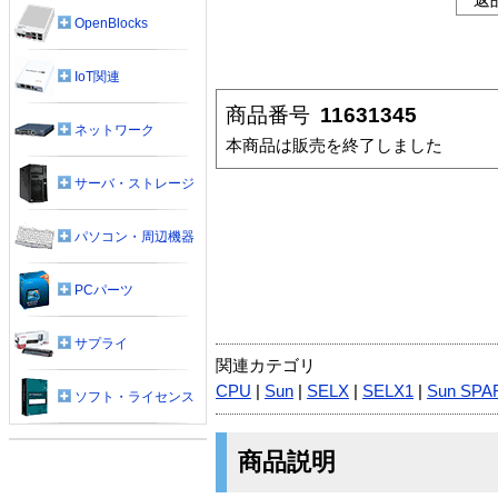
OpenBlocks
IoT関連
商品番号
11631345
ネットワーク
本商品は販売を終了しました
サーバ・ストレージ
パソコン・周辺機器
PCパーツ
サプライ
関連カテゴリ
CPU
|
Sun
|
SELX
|
SELX1
|
Sun SPA
ソフト・ライセンス
商品説明