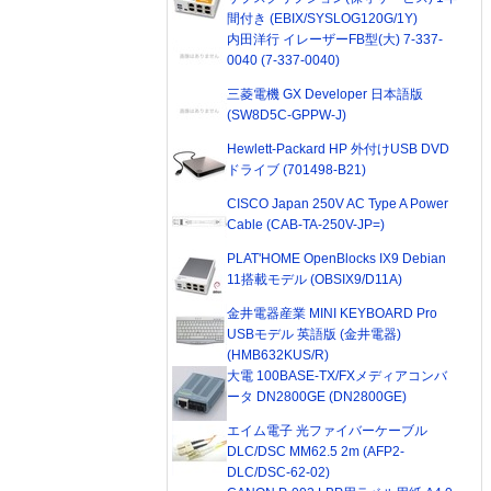
間付き (EBIX/SYSLOG120G/1Y)
内田洋行 イレーザーFB型(大) 7-337-
0040 (7-337-0040)
三菱電機 GX Developer 日本語版
(SW8D5C-GPPW-J)
Hewlett-Packard HP 外付けUSB DVD
ドライブ (701498-B21)
CISCO Japan 250V AC Type A Power
Cable (CAB-TA-250V-JP=)
PLAT'HOME OpenBlocks IX9 Debian
11搭載モデル (OBSIX9/D11A)
金井電器産業 MINI KEYBOARD Pro
USBモデル 英語版 (金井電器)
(HMB632KUS/R)
大電 100BASE-TX/FXメディアコンバ
ータ DN2800GE (DN2800GE)
エイム電子 光ファイバーケーブル
DLC/DSC MM62.5 2m (AFP2-
DLC/DSC-62-02)