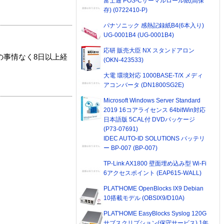
富士通 POS-Cサーマルロール紙(高保
存) (0722410-P)
パナソニック 感熱記録紙B4(6本入り)
UG-0001B4 (UG-0001B4)
応研 販売大臣 NX スタンドアロン
の事情なく8日以上経
(OKN-423533)
大電 環境対応 1000BASE-T/X メディ
アコンバータ (DN1800SG2E)
Microsoft Windows Server Standard
2019 16コアライセンス 64bitWin対応
日本語版 5CAL付 DVDパッケージ
(P73-07691)
IDEC AUTO-ID SOLUTIONS バッテリ
ー BP-007 (BP-007)
TP-Link AX1800 壁面埋め込み型 Wi-Fi
6アクセスポイント (EAP615-WALL)
PLAT'HOME OpenBlocks IX9 Debian
10搭載モデル (OBSIX9/D10A)
PLAT'HOME EasyBlocks Syslog 120G
サブスクリプション(保守サービス) 1年