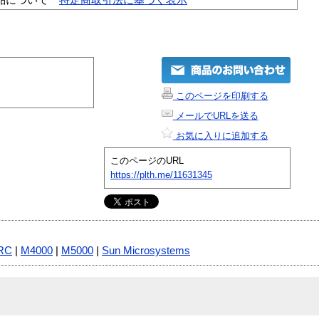
このページを印刷する
メールでURLを送る
お気に入りに追加する
このページのURL
https://plth.me/11631345
RC
|
M4000
|
M5000
|
Sun Microsystems