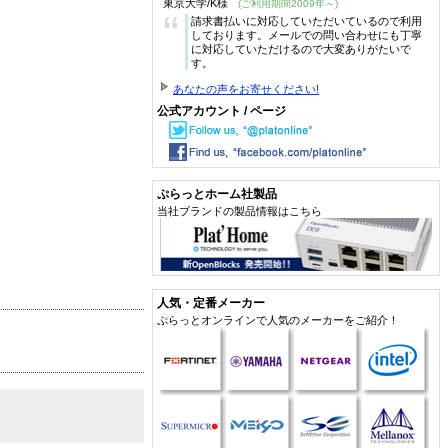
東京大学/K様
(ご利用期間2009年～)
“
請求書払いに対応していただいているので利用
しております。メールでの問い合わせにも丁寧
に対応していただけるので大変ありがたいで
す。
あなたの声をお寄せください!
公式アカウント / ページ
ぷらっとホーム社製品
当社ブランドの製品情報はこちら
人気・定番メーカー
ぷらっとオンラインで人気のメーカーをご紹介！