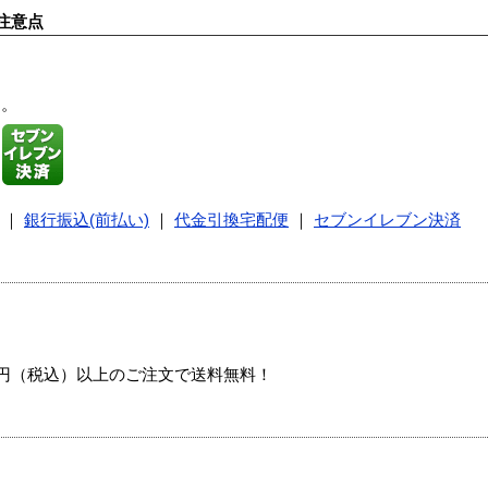
注意点
す。
｜
銀行振込(前払い)
｜
代金引換宅配便
｜
セブンイレブン決済
00円（税込）以上のご注文で送料無料！