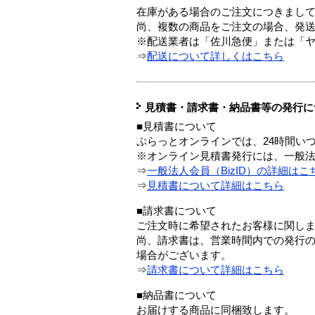
在庫がある場合のご注文につきまし
尚、複数の商品をご注文の場合、発
※配送業者は「佐川急便」または「
⇒
配送について詳しくはこちら
見積書・請求書・納品書等の発行に
■見積書について
ぷらっとオンラインでは、24時間い
※オンライン見積書発行には、一般法人
⇒
一般法人会員（BizID）の詳細はこ
⇒
見積書について詳細はこちら
■請求書について
ご注文時に希望されたお客様に関し
尚、請求書は、営業時間内での発行
場合がございます。
⇒
請求書について詳細はこちら
■納品書について
お届けする商品に同梱致します。