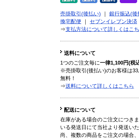
売掛取引(後払い)
｜
銀行振込(後
換宅配便
｜
セブンイレブン決済
⇒
支払方法について詳しくはこ
送料について
1つのご注文毎に
一律1,100円(税
※売掛取引(後払い)のお客様は33
無料！
⇒
送料について詳しくはこちら
配送について
在庫がある場合のご注文につき
いる発送日にて当社より発送い
尚、複数の商品をご注文の場合