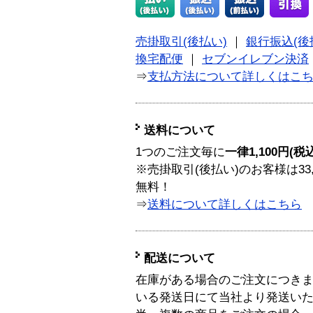
売掛取引(後払い)
｜
銀行振込(後
換宅配便
｜
セブンイレブン決済
⇒
支払方法について詳しくはこ
送料について
1つのご注文毎に
一律1,100円(税
※売掛取引(後払い)のお客様は33
無料！
⇒
送料について詳しくはこちら
配送について
在庫がある場合のご注文につき
いる発送日にて当社より発送い