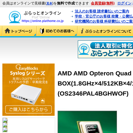
会員はオンラインで見積書(
)を
無料で作成
できます
会員登録(無料)
ログイン
見本
法人のお客様 請求書払いのご案内
学校・官公庁のお客様 校費・公費
研究機関のお客様 科研費払いのご案
AMD AMD Opteron Quad 
BOX(1.8GHz×4/512KB×4/
(OS2346PAL4BGHWOF)