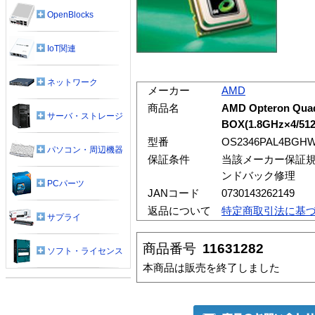
OpenBlocks
IoT関連
ネットワーク
メーカー
AMD
商品名
AMD Opteron Qua
サーバ・ストレージ
BOX(1.8GHz×4/512
型番
OS2346PAL4BGH
パソコン・周辺機器
保証条件
当該メーカー保証規
ンドバック修理
PCパーツ
JANコード
0730143262149
返品について
特定商取引法に基
サプライ
商品番号
11631282
ソフト・ライセンス
本商品は販売を終了しました