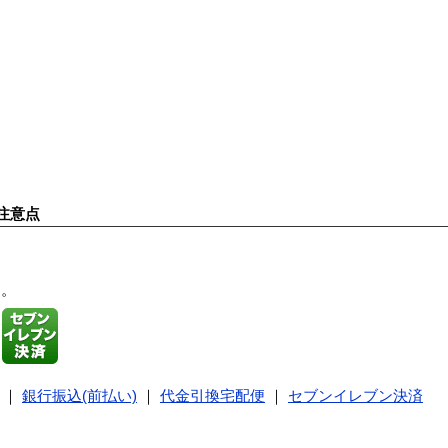
注意点
す。
｜
銀行振込(前払い)
｜
代金引換宅配便
｜
セブンイレブン決済