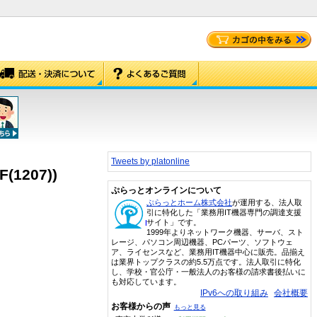
Tweets by platonline
(1207))
ぷらっとオンラインについて
ぷらっとホーム株式会社
が運用する、法人取
引に特化した「業務用IT機器専門の調達支援
サイト」です。
1999年よりネットワーク機器、サーバ、スト
レージ、パソコン周辺機器、PCパーツ、ソフトウェ
ア、ライセンスなど、業務用IT機器中心に販売。品揃え
は業界トップクラスの約5.5万点です。法人取引に特化
し、学校・官公庁・一般法人のお客様の請求書後払いに
も対応しています。
IPv6への取り組み
会社概要
お客様からの声
もっと見る