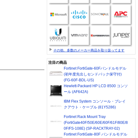
その他、多数のメーカー商品を取り扱ってます
注目の商品
Fortinet FortiGate-60Fバンドルモデル
(初年度先出しセンドバック保守付)
(FG-60F-BDL-US)
Hewlett-Packard HP LCD 8500 コンソ
ール (AF642A)
IBM Flex System コンソール・ブレイ
クアウト・ケーブル (81Y5286)
Fortinet Rack Mount Tray
(FortiGate40F/50E/60E/60F/61F/80E/8
0F/FS-108E) (SP-RACKTRAY-02)
Fortinet FortiGate-80F バンドルモデル