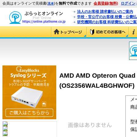
会員はオンラインで見積書(
)を
無料で作成
できます
会員登録(無料)
ログイン
見本
法人のお客様 請求書払いのご案内
学校・官公庁のお客様 校費・公費
研究機関のお客様 科研費払いのご案
AMD AMD Opteron Quad 
(OS2356WAL4BGHWOF)
メ
商
型
保