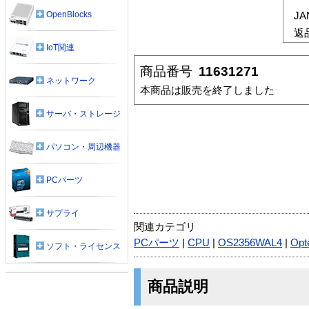
OpenBlocks
J
返
IoT関連
商品番号
11631271
ネットワーク
本商品は販売を終了しました
サーバ・ストレージ
パソコン・周辺機器
PCパーツ
サプライ
関連カテゴリ
PCパーツ
|
CPU
|
OS2356WAL4
|
Opt
ソフト・ライセンス
商品説明