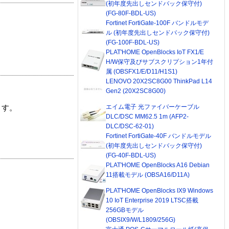
(初年度先出しセンドバック保守付)
(FG-80F-BDL-US)
Fortinet FortiGate-100F バンドルモデ
ル (初年度先出しセンドバック保守付)
(FG-100F-BDL-US)
PLAT'HOME OpenBlocks IoT FX1/E
H/W保守及びサブスクリプション1年付
属 (OBSFX1/E/D11/H1S1)
LENOVO 20X2SC8G00 ThinkPad L14
Gen2 (20X2SC8G00)
エイム電子 光ファイバーケーブル
ます。
DLC/DSC MM62.5 1m (AFP2-
DLC/DSC-62-01)
Fortinet FortiGate-40F バンドルモデル
(初年度先出しセンドバック保守付)
(FG-40F-BDL-US)
PLAT'HOME OpenBlocks A16 Debian
11搭載モデル (OBSA16/D11A)
PLAT'HOME OpenBlocks IX9 Windows
10 IoT Enterprise 2019 LTSC搭載
256GBモデル
(OBSIX9/W/L1809/256G)