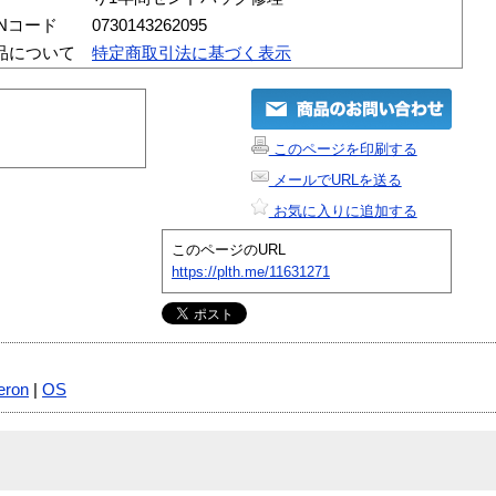
ANコード
0730143262095
品について
特定商取引法に基づく表示
このページを印刷する
メールでURLを送る
お気に入りに追加する
このページのURL
https://plth.me/11631271
eron
|
OS