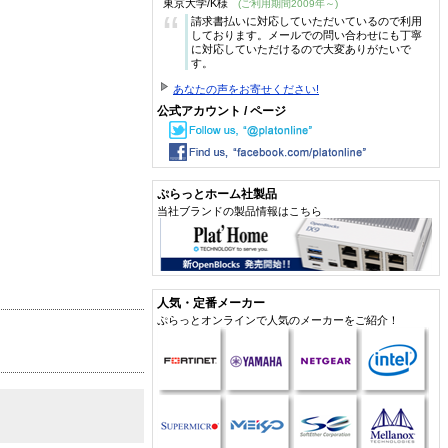
東京大学/K様
(ご利用期間2009年～)
“
請求書払いに対応していただいているので利用
しております。メールでの問い合わせにも丁寧
に対応していただけるので大変ありがたいで
す。
あなたの声をお寄せください!
公式アカウント / ページ
ぷらっとホーム社製品
当社ブランドの製品情報はこちら
人気・定番メーカー
ぷらっとオンラインで人気のメーカーをご紹介！