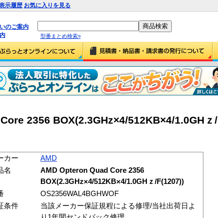
表示履歴
お気に入りを見る
払いのご案内
内
型番まとめ検索»
Core 2356 BOX(2.3GHz×4/512KB×4/1.0GHｚ/F
ーカー
AMD
品名
AMD Opteron Quad Core 2356
BOX(2.3GHz×4/512KB×4/1.0GHｚ/F(1207))
番
OS2356WAL4BGHWOF
証条件
当該メーカー保証規程による修理/当社出荷日よ
り1年間センドバック修理