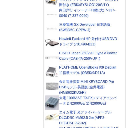
間付き (EBIX/SYSLOG120G/1Y)
内田洋行 イレーザーFB型(大) 7-337-
0040 (7-337-0040)
三菱電機 GX Developer 日本語版
(SW8D5C-GPPW-J)
Hewlett-Packard HP 外付けUSB DVD
ドライブ (701498-B21)
CISCO Japan 250V AC Type A Power
Cable (CAB-TA-250V-JP=)
PLAT'HOME OpenBlocks IX9 Debian
11搭載モデル (OBSIX9/D11A)
金井電器産業 MINI KEYBOARD Pro
USBモデル 英語版 (金井電器)
(HMB632KUS/R)
大電 100BASE-TX/FXメディアコンバ
ータ DN2800GE (DN2800GE)
エイム電子 光ファイバーケーブル
DLC/DSC MM62.5 2m (AFP2-
DLC/DSC-62-02)