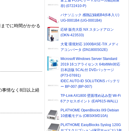
富士通 POS-Cサーマルロール紙(高保
存) (0722410-P)
パナソニック 感熱記録紙B4(6本入り)
UG-0001B4 (UG-0001B4)
着までに時間がかかる
応研 販売大臣 NX スタンドアロン
(OKN-423533)
大電 環境対応 1000BASE-T/X メディ
アコンバータ (DN1800SG2E)
Microsoft Windows Server Standard
2019 16コアライセンス 64bitWin対応
日本語版 5CAL付 DVDパッケージ
(P73-07691)
IDEC AUTO-ID SOLUTIONS バッテリ
ー BP-007 (BP-007)
の事情なく8日以上経
TP-Link AX1800 壁面埋め込み型 Wi-Fi
6アクセスポイント (EAP615-WALL)
PLAT'HOME OpenBlocks IX9 Debian
10搭載モデル (OBSIX9/D10A)
PLAT'HOME EasyBlocks Syslog 120G
サブスクリプション(保守サービス) 1年