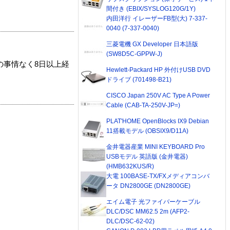
間付き (EBIX/SYSLOG120G/1Y)
内田洋行 イレーザーFB型(大) 7-337-
0040 (7-337-0040)
三菱電機 GX Developer 日本語版
(SW8D5C-GPPW-J)
の事情なく8日以上経
Hewlett-Packard HP 外付けUSB DVD
ドライブ (701498-B21)
CISCO Japan 250V AC Type A Power
Cable (CAB-TA-250V-JP=)
PLAT'HOME OpenBlocks IX9 Debian
11搭載モデル (OBSIX9/D11A)
金井電器産業 MINI KEYBOARD Pro
USBモデル 英語版 (金井電器)
(HMB632KUS/R)
大電 100BASE-TX/FXメディアコンバ
ータ DN2800GE (DN2800GE)
エイム電子 光ファイバーケーブル
DLC/DSC MM62.5 2m (AFP2-
DLC/DSC-62-02)