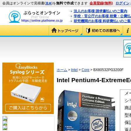
会員はオンラインで見積書(
)を
無料で作成
できます
会員登録(無料)
ログイン
見本
法人のお客様 請求書払いのご案内
学校・官公庁のお客様 校費・公費
研究機関のお客様 科研費払いのご案
ホーム
>
Intel
>
Core
> BX80532PG3200F
Intel Pentium4-Extreme
メ
シ
商
型
保
返