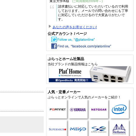
東京大学/K様
(ご利用期間2009年～)
“
請求書払いに対応していただいているので利用
しております。メールでの問い合わせにも丁寧
に対応していただけるので大変ありがたいで
す。
あなたの声をお寄せください!
公式アカウント / ページ
ぷらっとホーム社製品
当社ブランドの製品情報はこちら
人気・定番メーカー
ぷらっとオンラインで人気のメーカーをご紹介！