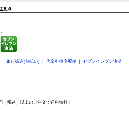
注意点
す。
｜
銀行振込(前払い)
｜
代金引換宅配便
｜
セブンイレブン決済
00円（税込）以上のご注文で送料無料！