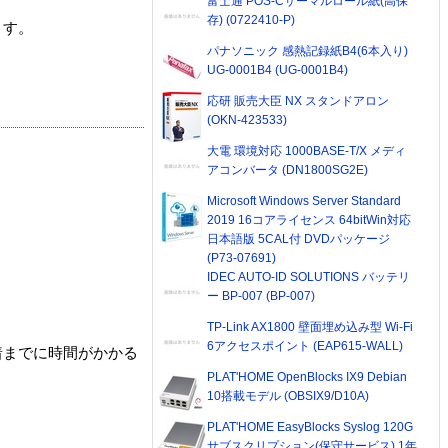
富士通 POS-Cサーマルロール紙(高保
存) (0722410-P)
ます。
パナソニック 感熱記録紙B4(6本入り)
UG-0001B4 (UG-0001B4)
応研 販売大臣 NX スタンドアロン
(OKN-423533)
大電 環境対応 1000BASE-T/X メディ
アコンバータ (DN1800SG2E)
Microsoft Windows Server Standard
2019 16コアライセンス 64bitWin対応
日本語版 5CAL付 DVDパッケージ
(P73-07691)
IDEC AUTO-ID SOLUTIONS バッテリ
ー BP-007 (BP-007)
TP-Link AX1800 壁面埋め込み型 Wi-Fi
6アクセスポイント (EAP615-WALL)
着までに時間がかかる
PLAT'HOME OpenBlocks IX9 Debian
10搭載モデル (OBSIX9/D10A)
PLAT'HOME EasyBlocks Syslog 120G
サブスクリプション(保守サービス) 1年