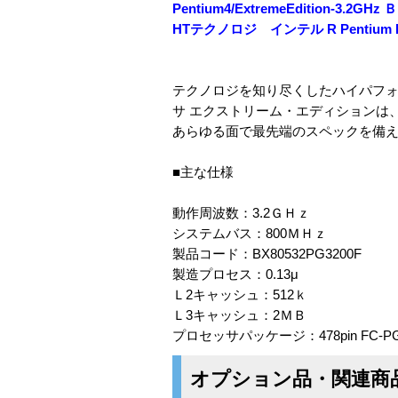
Pentium4/ExtremeEdition-3.2GH
HTテクノロジ インテル R Pentiu
テクノロジを知り尽くしたハイパフォーマ
サ エクストリーム・エディションは、3.
あらゆる面で最先端のスペックを備
■主な仕様
動作周波数：3.2ＧＨｚ
システムバス：800ＭＨｚ
製品コード：BX80532PG3200F
製造プロセス：0.13μ
Ｌ2キャッシュ：512ｋ
Ｌ3キャッシュ：2ＭＢ
プロセッサパッケージ：478pin FC-P
オプション品・関連商