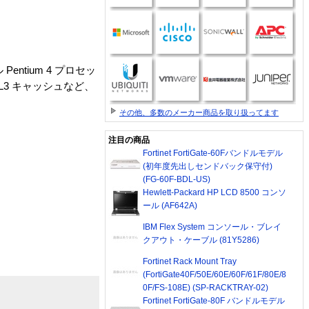
tium 4 プロセッ
 L3 キャッシュなど、
その他、多数のメーカー商品を取り扱ってます
注目の商品
Fortinet FortiGate-60Fバンドルモデル
(初年度先出しセンドバック保守付)
(FG-60F-BDL-US)
Hewlett-Packard HP LCD 8500 コンソ
ール (AF642A)
IBM Flex System コンソール・ブレイ
クアウト・ケーブル (81Y5286)
Fortinet Rack Mount Tray
(FortiGate40F/50E/60E/60F/61F/80E/8
0F/FS-108E) (SP-RACKTRAY-02)
Fortinet FortiGate-80F バンドルモデル