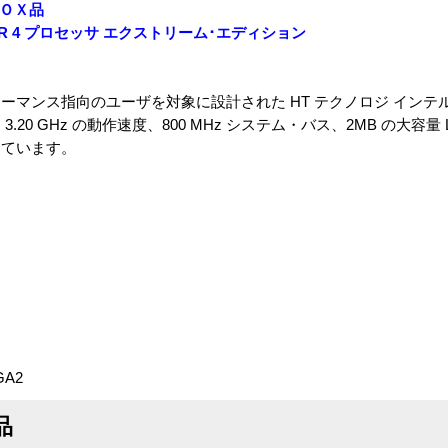
z ＢＯＸ品
m R 4 プロセッサ エクストリーム･エディション
ンス指向のユーザを対象に設計された HT テクノロジ インテル Pen
20 GHz の動作速度、800 MHz システム・バス、2MB の大容量
えています。
GA2
品