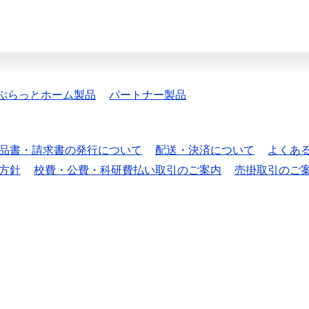
ぷらっとホーム製品
パートナー製品
品書・請求書の発行について
配送・決済について
よくあ
方針
校費・公費・科研費払い取引のご案内
売掛取引のご