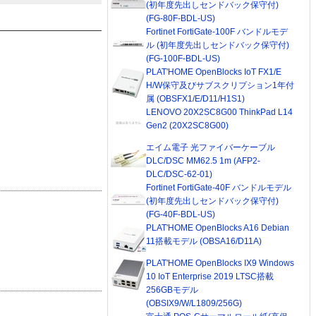
(初年度先出しセンドバック保守付)
(FG-80F-BDL-US)
Fortinet FortiGate-100F バンドルモデ
ル (初年度先出しセンドバック保守付)
(FG-100F-BDL-US)
PLAT'HOME OpenBlocks IoT FX1/E
H/W保守及びサブスクリプション1年付
属 (OBSFX1/E/D11/H1S1)
LENOVO 20X2SC8G00 ThinkPad L14
Gen2 (20X2SC8G00)
エイム電子 光ファイバーケーブル
DLC/DSC MM62.5 1m (AFP2-
DLC/DSC-62-01)
Fortinet FortiGate-40F バンドルモデル
(初年度先出しセンドバック保守付)
(FG-40F-BDL-US)
PLAT'HOME OpenBlocks A16 Debian
11搭載モデル (OBSA16/D11A)
PLAT'HOME OpenBlocks IX9 Windows
10 IoT Enterprise 2019 LTSC搭載
256GBモデル
(OBSIX9/W/L1809/256G)