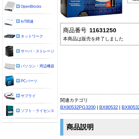
OpenBlocks
IoT関連
商品番号
11631250
ネットワーク
本商品は販売を終了しました
サーバ・ストレージ
パソコン・周辺機器
PCパーツ
サプライ
関連カテゴリ
BX80532PG3200
|
BX80532
|
BX8053
ソフト・ライセンス
商品説明