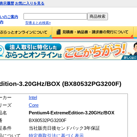
表示履歴
お気に入りを見る
払いのご案内
内
型番まとめ検索»
Edition-3.20GHz/BOX (BX80532PG3200F)
ーカー
Intel
リーズ
Core
品名
Pentium4-ExtremeEdition-3.20GHz/BOX
番
BX80532PG3200F
証条件
当社販売日後センドバック3年保証
品について
特定商取引法に基づく表示