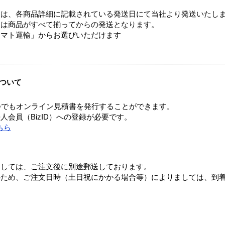
ては、各商品詳細に記載されている発送日にて当社より発送いたし
送は商品がすべて揃ってからの発送となります。
ヤマト運輸」からお選びいただけます
ついて
つでもオンライン見積書を発行することができます。
会員（BizID）への登録が必要です。
ちら
ましては、ご注文後に別途郵送しております。
のため、ご注文日時（土日祝にかかる場合等）によりましては、到