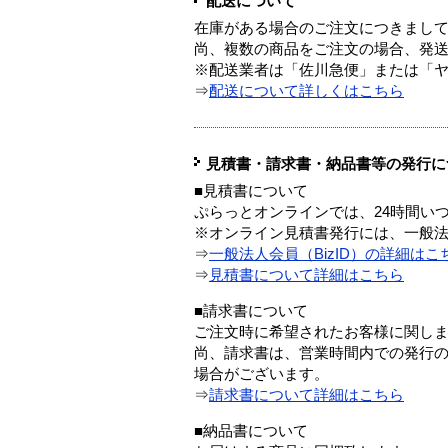
配送について
在庫がある場合のご注文につきまし
尚、複数の商品をご注文の場合、発
※配送業者は「佐川急便」または「
⇒
配送について詳しくはこちら
見積書・請求書・納品書等の発行に
■見積書について
ぷらっとオンラインでは、24時間い
※オンライン見積書発行には、一般法人
⇒
一般法人会員（BizID）の詳細はこ
⇒
見積書について詳細はこちら
■請求書について
ご注文時に希望されたお客様に関し
尚、請求書は、営業時間内での発行
場合がございます。
⇒
請求書について詳細はこちら
■納品書について