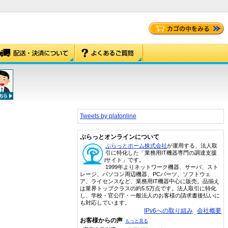
Tweets by platonline
ぷらっとオンラインについて
ぷらっとホーム株式会社
が運用する、法人取
引に特化した「業務用IT機器専門の調達支援
サイト」です。
1999年よりネットワーク機器、サーバ、スト
レージ、パソコン周辺機器、PCパーツ、ソフトウェ
ア、ライセンスなど、業務用IT機器中心に販売。品揃え
は業界トップクラスの約5.5万点です。法人取引に特化
し、学校・官公庁・一般法人のお客様の請求書後払いに
も対応しています。
IPv6への取り組み
会社概要
お客様からの声
もっと見る