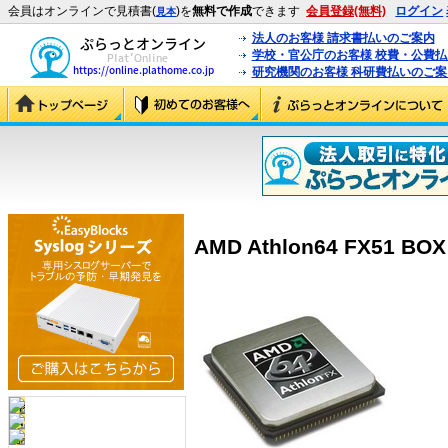
会員はオンラインで見積書(
)を
無料で作成
できます
会員登録(無料)
ログイン
見本
法人のお客様 請求書払いのご案内
学校・官公庁のお客様 校費・公費
研究機関のお客様 科研費払いのご案
AMD Athlon64 FX51 BO