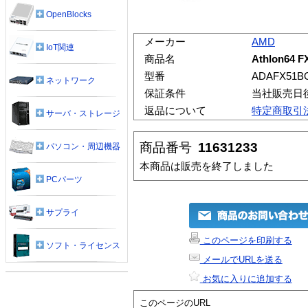
OpenBlocks
メーカー
AMD
IoT関連
商品名
Athlon64 F
型番
ADAFX51B
ネットワーク
保証条件
当社販売日
返品について
特定商取引
サーバ・ストレージ
商品番号
11631233
パソコン・周辺機器
本商品は販売を終了しました
PCパーツ
サプライ
このページを印刷する
ソフト・ライセンス
メールでURLを送る
お気に入りに追加する
このページのURL