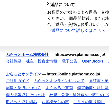
返品について
お客様のご都合による返品・交
ください。 商品開封後、または
合、返品・交換はお受けいたし
⇒
返品について詳しくはこちら
ぷらっとホーム株式会社
—
https://www.plathome.co.jp/
会社概要
株主・投資家情報
電子公告
OpenBlocks
ぷらっとオンライン
—
https://online.plathome.co.jp/
ご利用ガイド
ぷらっとオンラインについて
見積書・納
配送・決済について
よくあるご質問
特定商取引法に基
個人情報取り扱い方針
校費・公費・科研費払い取引のご
IPv6への取り組み
お客様からの声
ご注文の取り消し