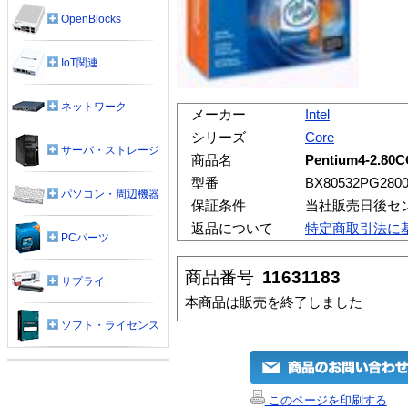
OpenBlocks
IoT関連
ネットワーク
メーカー
Intel
シリーズ
Core
サーバ・ストレージ
商品名
Pentium4-2.80
型番
BX80532PG280
パソコン・周辺機器
保証条件
当社販売日後セ
返品について
特定商取引法に
PCパーツ
商品番号
11631183
サプライ
本商品は販売を終了しました
ソフト・ライセンス
このページを印刷する