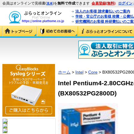
会員はオンラインで見積書(
)を
無料で作成
できます
会員登録(無料)
ログイン
見本
法人のお客様 請求書払いのご案内
学校・官公庁のお客様 校費・公費
研究機関のお客様 科研費払いのご案
ホーム
>
Intel
>
Core
> BX80532PG280
Intel Pentium4-2.80CG
(BX80532PG2800D)