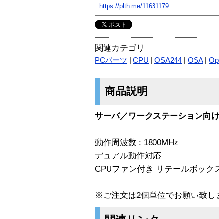
https://plth.me/11631179
関連カテゴリ
PCパーツ
|
CPU
|
OSA244
|
OSA
|
Op
商品説明
サーバ／ワークステーション向け 64
動作周波数 : 1800MHz
デュアル動作対応
CPUファン付き リテールボック
※ご注文は2個単位でお願い致し