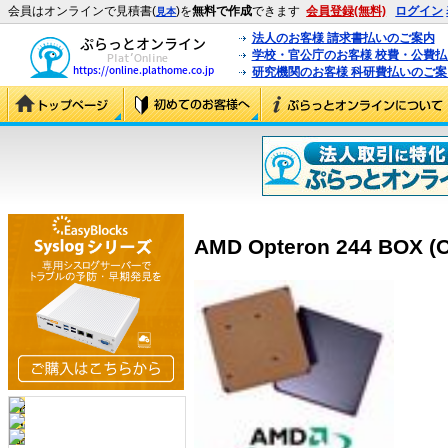
会員はオンラインで見積書(
)を
無料で作成
できます
会員登録(無料)
ログイン
見本
法人のお客様 請求書払いのご案内
学校・官公庁のお客様 校費・公費
研究機関のお客様 科研費払いのご案
AMD Opteron 244 BOX 