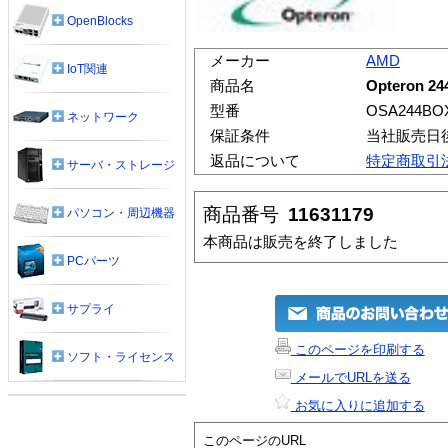
OpenBlocks
メーカー
AMD
IoT関連
商品名
Opteron 24
型番
OSA244BO
ネットワーク
保証条件
当社販売日
返品について
特定商取引
サーバ・ストレージ
商品番号
11631179
パソコン・周辺機器
本商品は販売を終了しました
PCパーツ
サプライ
このページを印刷する
ソフト・ライセンス
メールでURLを送る
お気に入りに追加する
このページのURL