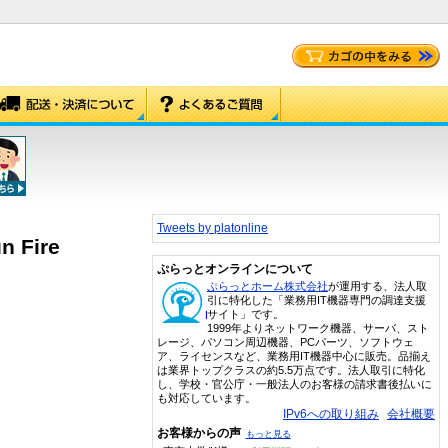
Tweets by platonline
n Fire
ぷらっとオンラインについて
ぷらっとホーム株式会社
が運用する、法人取
引に特化した「業務用IT機器専門の調達支援
サイト」です。
1999年よりネットワーク機器、サーバ、スト
レージ、パソコン周辺機器、PCパーツ、ソフトウェ
ア、ライセンスなど、業務用IT機器中心に販売。品揃え
は業界トップクラスの約5.5万点です。法人取引に特化
し、学校・官公庁・一般法人のお客様の請求書後払いに
も対応しています。
IPv6への取り組み
会社概要
お客様からの声
もっと見る