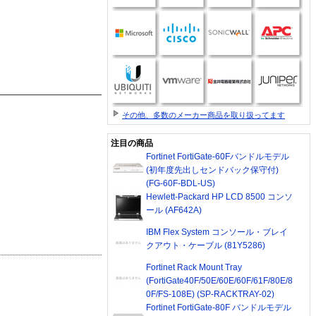
その他、多数のメーカー商品を取り扱ってます
注目の商品
Fortinet FortiGate-60Fバンドルモデル
(初年度先出しセンドバック保守付)
(FG-60F-BDL-US)
Hewlett-Packard HP LCD 8500 コンソ
ール (AF642A)
IBM Flex System コンソール・ブレイ
クアウト・ケーブル (81Y5286)
Fortinet Rack Mount Tray
(FortiGate40F/50E/60E/60F/61F/80E/8
0F/FS-108E) (SP-RACKTRAY-02)
Fortinet FortiGate-80F バンドルモデル