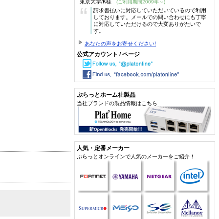
東京大学/K様
(ご利用期間2009年～)
“
請求書払いに対応していただいているので利用
しております。メールでの問い合わせにも丁寧
に対応していただけるので大変ありがたいで
す。
あなたの声をお寄せください!
公式アカウント / ページ
ぷらっとホーム社製品
当社ブランドの製品情報はこちら
人気・定番メーカー
ぷらっとオンラインで人気のメーカーをご紹介！