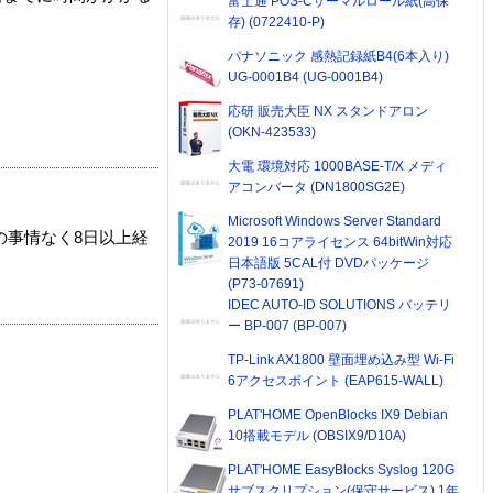
富士通 POS-Cサーマルロール紙(高保
存) (0722410-P)
パナソニック 感熱記録紙B4(6本入り)
UG-0001B4 (UG-0001B4)
応研 販売大臣 NX スタンドアロン
(OKN-423533)
大電 環境対応 1000BASE-T/X メディ
アコンバータ (DN1800SG2E)
Microsoft Windows Server Standard
の事情なく8日以上経
2019 16コアライセンス 64bitWin対応
日本語版 5CAL付 DVDパッケージ
(P73-07691)
IDEC AUTO-ID SOLUTIONS バッテリ
ー BP-007 (BP-007)
TP-Link AX1800 壁面埋め込み型 Wi-Fi
6アクセスポイント (EAP615-WALL)
PLAT'HOME OpenBlocks IX9 Debian
10搭載モデル (OBSIX9/D10A)
PLAT'HOME EasyBlocks Syslog 120G
サブスクリプション(保守サービス) 1年