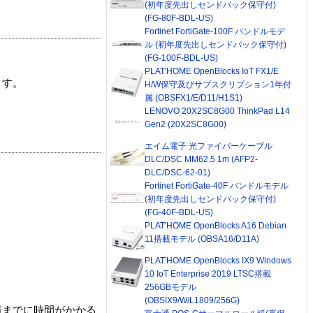
(初年度先出しセンドバック保守付)
(FG-80F-BDL-US)
Fortinet FortiGate-100F バンドルモデ
ル (初年度先出しセンドバック保守付)
(FG-100F-BDL-US)
PLAT'HOME OpenBlocks IoT FX1/E
ます。
H/W保守及びサブスクリプション1年付
属 (OBSFX1/E/D11/H1S1)
LENOVO 20X2SC8G00 ThinkPad L14
Gen2 (20X2SC8G00)
エイム電子 光ファイバーケーブル
DLC/DSC MM62.5 1m (AFP2-
DLC/DSC-62-01)
Fortinet FortiGate-40F バンドルモデル
(初年度先出しセンドバック保守付)
(FG-40F-BDL-US)
PLAT'HOME OpenBlocks A16 Debian
11搭載モデル (OBSA16/D11A)
PLAT'HOME OpenBlocks IX9 Windows
10 IoT Enterprise 2019 LTSC搭載
256GBモデル
(OBSIX9/W/L1809/256G)
着までに時間がかかる