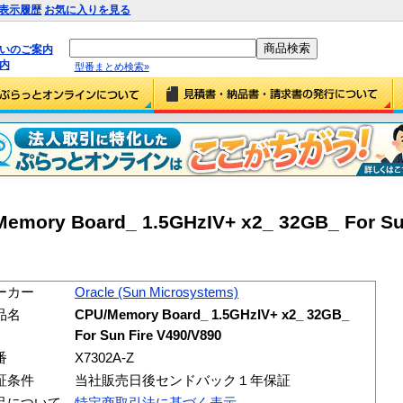
表示履歴
お気に入りを見る
払いのご案内
内
型番まとめ検索»
emory Board_ 1.5GHzIV+ x2_ 32GB_ For Su
ーカー
Oracle (Sun Microsystems)
品名
CPU/Memory Board_ 1.5GHzIV+ x2_ 32GB_
For Sun Fire V490/V890
番
X7302A-Z
証条件
当社販売日後センドバック１年保証
品について
特定商取引法に基づく表示