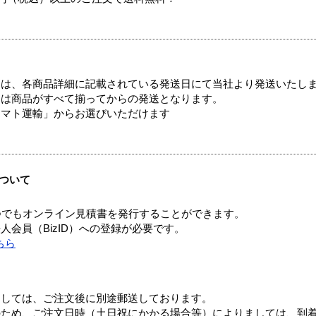
ては、各商品詳細に記載されている発送日にて当社より発送いたし
送は商品がすべて揃ってからの発送となります。
ヤマト運輸」からお選びいただけます
ついて
つでもオンライン見積書を発行することができます。
会員（BizID）への登録が必要です。
ちら
ましては、ご注文後に別途郵送しております。
のため、ご注文日時（土日祝にかかる場合等）によりましては、到