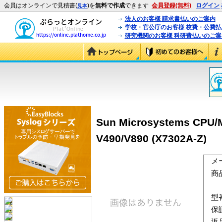
会員はオンラインで見積書(
)を
無料で作成
できます
会員登録(無料)
ログイン
見本
法人のお客様 請求書払いのご案内
学校・官公庁のお客様 校費・公費
研究機関のお客様 科研費払いのご案
Sun Microsystems CPU/M
V490/V890 (X7302A-Z)
メ
商
型
保
返