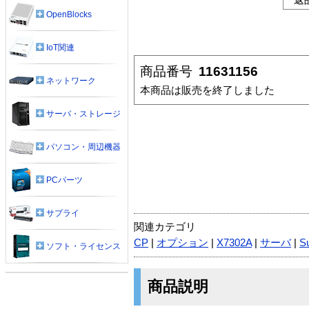
OpenBlocks
IoT関連
商品番号
11631156
ネットワーク
本商品は販売を終了しました
サーバ・ストレージ
パソコン・周辺機器
PCパーツ
サプライ
関連カテゴリ
CP
|
オプション
|
X7302A
|
サーバ
|
S
ソフト・ライセンス
商品説明