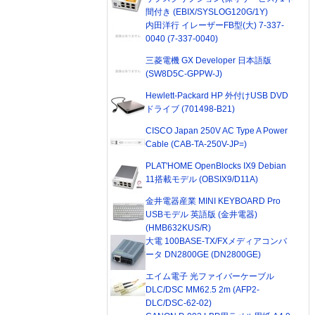
間付き (EBIX/SYSLOG120G/1Y)
内田洋行 イレーザーFB型(大) 7-337-
0040 (7-337-0040)
三菱電機 GX Developer 日本語版
(SW8D5C-GPPW-J)
Hewlett-Packard HP 外付けUSB DVD
ドライブ (701498-B21)
CISCO Japan 250V AC Type A Power
Cable (CAB-TA-250V-JP=)
PLAT'HOME OpenBlocks IX9 Debian
11搭載モデル (OBSIX9/D11A)
金井電器産業 MINI KEYBOARD Pro
USBモデル 英語版 (金井電器)
(HMB632KUS/R)
大電 100BASE-TX/FXメディアコンバ
ータ DN2800GE (DN2800GE)
エイム電子 光ファイバーケーブル
DLC/DSC MM62.5 2m (AFP2-
DLC/DSC-62-02)