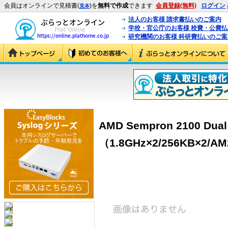
会員はオンラインで見積書(
)を
無料で作成
できます
会員登録(無料)
ログイン
見本
法人のお客様 請求書払いのご案内
学校・官公庁のお客様 校費・公費
研究機関のお客様 科研費払いのご案
AMD Sempron 2100 Dual
（1.8GHz×2/256KB×2/A