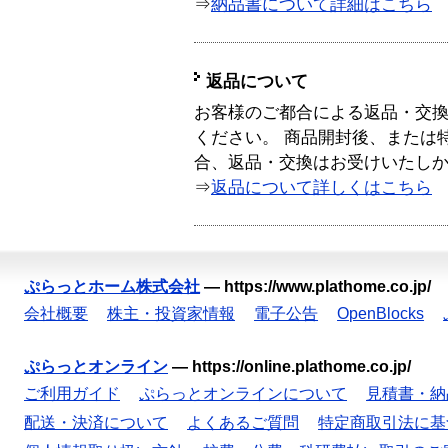
⇒
納品書について詳細はこちら
返品について
お客様のご都合による返品・交
ください。 商品開封後、または
合、返品・交換はお受けいたし
⇒
返品について詳しくはこちら
ぷらっとホーム株式会社
—
https://www.plathome.co.jp/
会社概要
株主・投資家情報
電子公告
OpenBlocks
ぷらっとオンライン
—
https://online.plathome.co.jp/
ご利用ガイド
ぷらっとオンラインについて
見積書・納
配送・決済について
よくあるご質問
特定商取引法に基